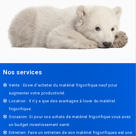
Nos services
Vente : Envie d'acheter du matériel frigorifique neuf pour
augmenter votre productivité.
Location : Il n'y a que des avantages à louer du matériel
frigorifique.
Occasion: Si pour vos achats de matériel frigorifique vous avez
un budget investissement serré.
Entretien: Faire un entretien de son matériel frigorifiques est une