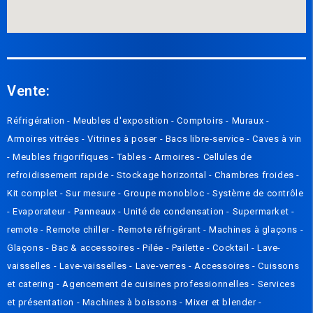
Vente:
Réfrigération -
Meubles d'exposition -
Compto
irs
-
Muraux
-
Armoires vitrées
-
Vitrines à poser
-
Bacs libre-service
-
Caves à vin
-
Meubles frigorifiques
-
Tables
-
Armoires
-
Cellules de
refroidissement rapide
-
Stockage horizontal
-
Chambres froides
-
Kit complet
-
Sur mesure
-
Groupe monobloc
-
Système de contrôle
-
Evaporateur
-
Panneaux
-
Unité de condensation
-
Supermarket -
remote
-
Remote chiller
-
Remote réfrigérant
-
Machines à glaçons
-
Glaçons
-
Bac & accessoires
-
Pilée
-
Pailette
-
Cocktail
-
Lave-
vaisselles
-
Lave-vaisselles
-
Lave-verres
-
Accessoires
-
Cuissons
et catering
-
Agencement de cuisines professionnelles
-
Services
et présentation
-
Machines à boissons
-
Mixer et blender
-