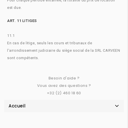
Pour chaque période entamée, la totalité du prix de location
est due.
ART. 11 LITIGES
11.1
En cas de litige, seuls les cours et tribunaux de
l'arrondissement judiciaire du siège social de la SRL CARVEEN
sont compétents.
Besoin d'aide ?
Vous avez des questions ?
+32 (2) 460 18 60
Accueil