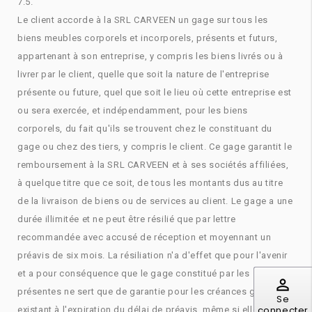
7.5.
Le client accorde à la SRL CARVEEN un gage sur tous les
biens meubles corporels et incorporels, présents et futurs,
appartenant à son entreprise, y compris les biens livrés ou à
livrer par le client, quelle que soit la nature de l'entreprise
présente ou future, quel que soit le lieu où cette entreprise est
ou sera exercée, et indépendamment, pour les biens
corporels, du fait qu'ils se trouvent chez le constituant du
gage ou chez des tiers, y compris le client. Ce gage garantit le
remboursement à la SRL CARVEEN et à ses sociétés affiliées,
à quelque titre que ce soit, de tous les montants dus au titre
de la livraison de biens ou de services au client. Le gage a une
durée illimitée et ne peut être résilié que par lettre
recommandée avec accusé de réception et moyennant un
préavis de six mois. La résiliation n'a d'effet que pour l'avenir
et a pour conséquence que le gage constitué par les
perm_identity
présentes ne sert que de garantie pour les créances garanties
Se
connecter
existant à l'expiration du délai de préavis, même si elles ne