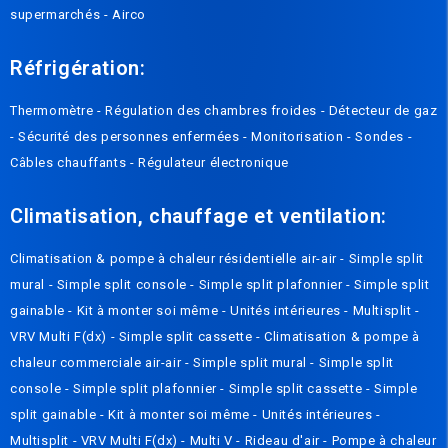
supermarchés
-
Airco
Réfrigération:
Thermomètre
-
Régulation des chambres froides
-
Détecteur de gaz
-
Sécurité des personnes enfermées
-
Monitorisation
-
Sondes
-
Câbles chauffants
-
Régulateur électronique
Climatisation, chauffage et ventilation:
Climatisation & pompe à chaleur résidentielle air-air
-
Simple split
mural
-
Simple split console
-
Simple split plafonnier
-
Simple split
gainable
-
Kit à monter soi même
-
Unités intérieures
-
Multisplit
-
VRV Multi F(dx)
-
Simple split cassette
-
Climatisation & pompe à
chaleur commerciale air-air
-
Simple split mural
-
Simple split
console
-
Simple split plafonnier
-
Simple split cassette
-
Simple
split gainable
-
Kit à monter soi même
-
Unités intérieures
-
Multisplit
-
VRV Multi F(dx)
-
Multi V
-
Rideau d'air
-
Pompe à chaleur