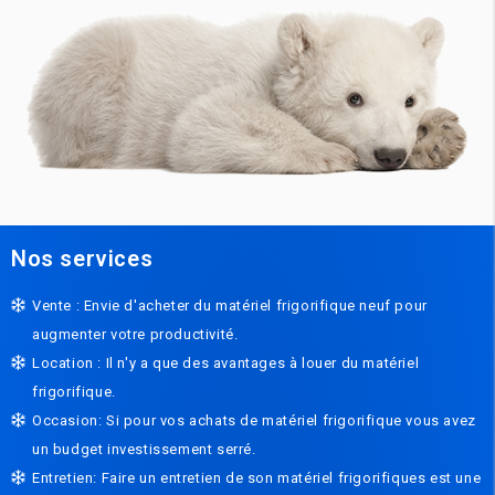
Nos services
Vente : Envie d'acheter du matériel frigorifique neuf pour
augmenter votre productivité.
Location : Il n'y a que des avantages à louer du matériel
frigorifique.
Occasion: Si pour vos achats de matériel frigorifique vous avez
un budget investissement serré.
Entretien: Faire un entretien de son matériel frigorifiques est une