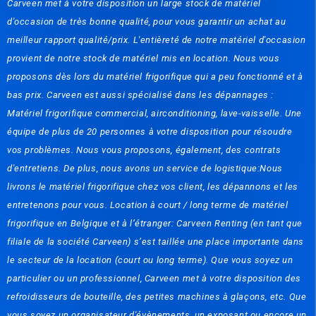
Carveen met à votre disposition un large stock de matériel
d'occasion de très bonne qualité, pour vous garantir un achat au
meilleur rapport qualité/prix. L'entièreté de notre matériel d'occasion
provient de notre stock de matériel mis en location. Nous vous
proposons dès lors du matériel frigorifique qui a peu fonctionné et à
bas prix. Carveen est aussi spécialisé dans les dépannages :
Matériel frigorifique commercial, airconditioning, lave-vaisselle. Une
équipe de plus de 20 personnes à votre disposition pour résoudre
vos problèmes. Nous vous proposons, également, des contrats
d'entretiens. De plus, nous avons un service de logistique:Nous
livrons le matériel frigorifique chez vos client, les dépannons et les
entretenons pour vous. Location à court / long terme de matériel
frigorifique en Belgique et à l’étranger: Carveen Renting (en tant que
filiale de la société Carveen) s’est taillée une place importante dans
le secteur de la location (court ou long terme). Que vous soyez un
particulier ou un professionnel, Carveen met à votre disposition des
refroidisseurs de bouteille, des petites machines à glaçons, etc. Que
vous soyez un organisateur d'évènements, un exposant ou encore un