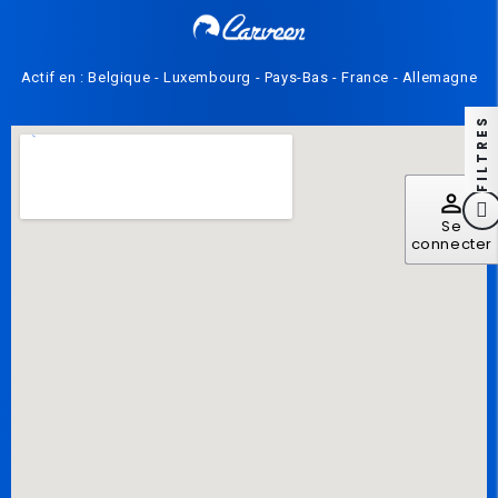
Actif en : Belgique - Luxembourg - Pays-Bas - France - Allemagne
FILTRES
perm_identity
Se
connecter