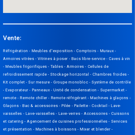
Vente:
Réfrigération -
Meubles d'exposition -
Compto
irs
-
Muraux
-
Armoires vitrées
-
Vitrines à poser
-
Bacs libre-service
-
Caves à vin
-
Meubles frigorifiques
-
Tables
-
Armoires
-
Cellules de
refroidissement rapide
-
Stockage horizontal
-
Chambres froides
-
Kit complet
-
Sur mesure
-
Groupe monobloc
-
Système de contrôle
-
Evaporateur
-
Panneaux
-
Unité de condensation
-
Supermarket -
remote
-
Remote chiller
-
Remote réfrigérant
-
Machines à glaçons
-
Glaçons
-
Bac & accessoires
-
Pilée
-
Pailette
-
Cocktail
-
Lave-
vaisselles
-
Lave-vaisselles
-
Lave-verres
-
Accessoires
-
Cuissons
et catering
-
Agencement de cuisines professionnelles
-
Services
et présentation
-
Machines à boissons
-
Mixer et blender
-