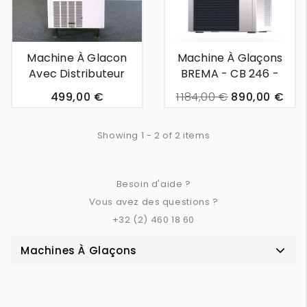
rapide
rapide
Machine À Glacon
Machine À Glaçons
Avec Distributeur
BREMA - CB 246 -
D'occasion - N° 22
24kg/24h
499,00 €
1 184,00 €
890,00 €
Showing 1 - 2 of 2 items
Besoin d'aide ?
Vous avez des questions ?
+32 (2) 460 18 60
Machines À Glaçons