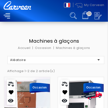
My Carveen
0
MENU
Machines à glaçons
Accueil
Occasion
Machines à glaçons

Aléatoire
Affichage 1-2 de 2 article(s)
Occasion
Occasion
Aperçu
Aperçu