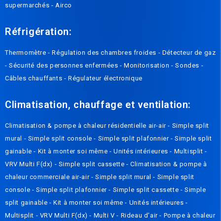
supermarchés
-
Airco
Réfrigération:
Thermomètre
-
Régulation des chambres froides
-
Détecteur de gaz
-
Sécurité des personnes enfermées
-
Monitorisation
-
Sondes
-
Câbles chauffants
-
Régulateur électronique
Climatisation, chauffage et ventilation:
Climatisation & pompe à chaleur résidentielle air-air
-
Simple split
mural
-
Simple split console
-
Simple split plafonnier
-
Simple split
gainable
-
Kit à monter soi même
-
Unités intérieures
-
Multisplit
-
VRV Multi F(dx)
-
Simple split cassette
-
Climatisation & pompe à
chaleur commerciale air-air
-
Simple split mural
-
Simple split
console
-
Simple split plafonnier
-
Simple split cassette
-
Simple
split gainable
-
Kit à monter soi même
-
Unités intérieures
-
Multisplit
-
VRV Multi F(dx)
-
Multi V
-
Rideau d'air
-
Pompe à chaleur