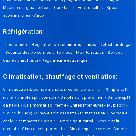
Machines à glace pillées
-
Cocktail
-
Lave-vaisselles
-
Spécial
supermarchés
-
Airco
Réfrigération:
Thermomètre
-
Régulation des chambres froides
-
Détecteur de gaz
-
Sécurité des personnes enfermées
-
Monitorisation
-
Sondes
-
Câbles chauffants
-
Régulateur électronique
Climatisation, chauffage et ventilation:
Climatisation & pompe à chaleur résidentielle air-air
-
Simple split
mural
-
Simple split console
-
Simple split plafonnier
-
Simple split
gainable
-
Kit à monter soi même
-
Unités intérieures
-
Multisplit
-
VRV Multi F(dx)
-
Simple split cassette
-
Climatisation & pompe à
chaleur commerciale air-air
-
Simple split mural
-
Simple split
console
-
Simple split plafonnier
-
Simple split cassette
-
Simple