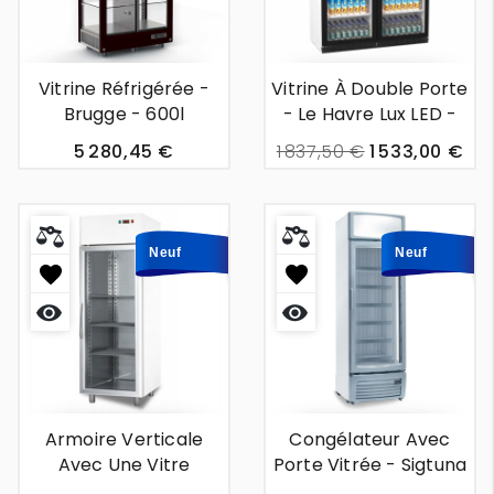
rapide
rapide
Vitrine Réfrigérée -
Vitrine À Double Porte
Brugge - 600l
- Le Havre Lux LED -
1m13
5 280,45 €
1 837,50 €
1 533,00 €
Neuf
Neuf
Aperçu
Aperçu
rapide
rapide
Armoire Verticale
Congélateur Avec
Avec Une Vitre
Porte Vitrée - Sigtuna
Frontale - Biarritz -
- 488l