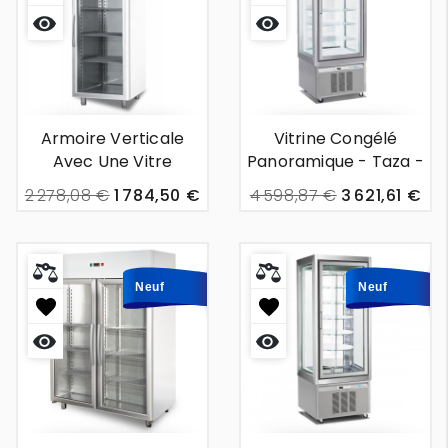
Aperçu
Aperçu
rapide
rapide
Armoire Verticale
Vitrine Congélé
Avec Une Vitre
Panoramique - Taza -
Frontale - Biarritz -
420l
2 278,08 €
1 784,50 €
4 598,87 €
3 621,61 €
700l
Neuf
Neuf
Aperçu
Aperçu
rapide
rapide