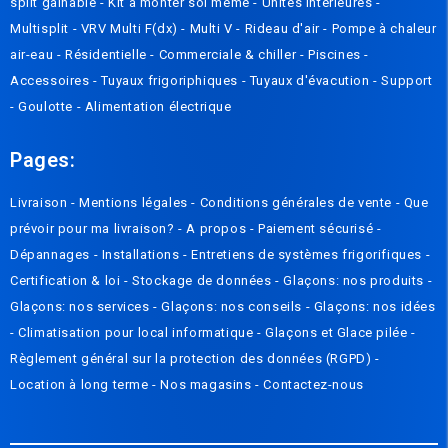
split gainable
-
Kit à monter soi même
-
Unités intérieures
-
Multisplit
-
VRV Multi F(dx)
-
Multi V
-
Rideau d'air
-
Pompe à chaleur
air-eau
-
Résidentielle
-
Commerciale & chiller
-
Piscines
-
Accessoires
-
Tuyaux frigoriphiques
-
Tuyaux d'évacution
-
Support
-
Goulotte
-
Alimentation électrique
Pages:
Livraison
-
Mentions légales
-
Conditions générales de vente
-
Que
prévoir pour ma livraison? - A propos
-
Paiement sécurisé
-
Dépannages
-
Installations
-
Entretiens de systèmes frigorifiques
-
Certification & loi
-
Stockage de données
-
Glaçons: nos produits
-
Glaçons: nos services
-
Glaçons: nos conseils
-
Glaçons: nos idées
-
Climatisation pour local informatique
-
Glaçons et Glace pilée
-
Règlement général sur la protection des données (RGPD)
-
Location à long terme -
Nos magasins
-
Contactez-nous