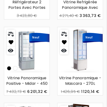
Réfrigérateur 2
Vitrine Refrigérée
Portes Avec Portes
Panoramique Avec
En Verre - Biarritz -
Étagère Rotative -
3 423,80 €
4 271,40 €
3 363,73 €
1m40
Taza- 420l
2 739,04 €
Neuf
Neuf
Aperçu
Aperçu
rapide
rapide
noir
White
Vitrine Panoramique
Vitrine Panoramique -
Positive - Midar - 450
Mascara - 270L
L
7 432,73 €
6 201,32 €
1 426,95 €
1 120,14 €