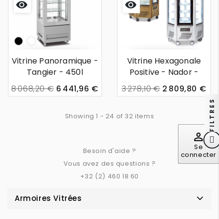
Aperçu
Aperçu
rapide
rapide
noir
White
Vitrine Panoramique -
Vitrine Hexagonale
Tangier - 450l
Positive - Nador -
600l
8 068,20 €
6 441,96 €
3 278,10 €
2 809,80 €
FILTRES
Showing 1 - 24 of 32 items
perm_identity
Se
Besoin d'aide ?
connecter
Vous avez des questions ?
+32 (2) 460 18 60
Armoires Vitrées