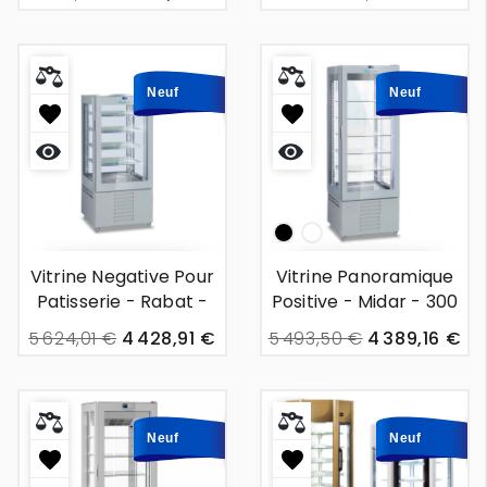
450l
3 247,45 €
Neuf
Neuf
Aperçu
Aperçu
rapide
rapide
noir
White
Vitrine Negative Pour
Vitrine Panoramique
Patisserie - Rabat -
Positive - Midar - 300
300l
L
5 624,01 €
4 428,91 €
5 493,50 €
4 389,16 €
Neuf
Neuf