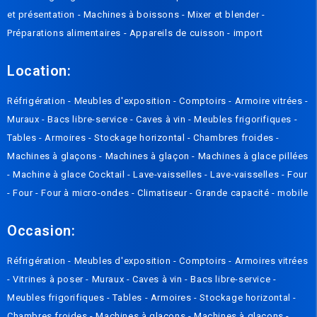
et présentation
-
Machines à boissons
-
Mixer et blender
-
Préparations alimentaires
-
Appareils de cuisson
-
import
Location:
Réfrigération
-
Meubles d'exposition
-
Comptoirs
-
Armoire vitrées
-
Muraux
-
Bacs libre-service
-
Caves à vin
-
Meubles frigorifiques
-
Tables
-
Armoires
-
Stockage horizontal
-
Chambres froides
-
Machines à glaçons
-
Machines à glaçon
-
Machines à glace pillées
-
Machine à glace Cocktail
-
Lave-vaisselles
-
Lave-vaisselles
-
Four
-
Four
-
Four à micro-ondes
-
Climatiseur
-
Grande capacité
-
mobile
Occasion:
Réfrigération
-
Meubles d'exposition
-
Comptoirs
-
Armoires vitrées
-
Vitrines à poser
-
Muraux
-
Caves à vin
-
Bacs libre-service
-
Meubles frigorifiques
-
Tables
-
Armoires
-
Stockage horizontal
-
Chambres froides
-
Machines à glaçons
-
Machines à glaçons
-