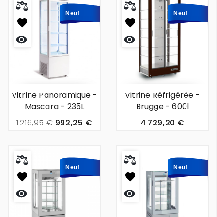
Neuf
Neuf
Aperçu
Aperçu
rapide
rapide
Vitrine Panoramique -
Vitrine Réfrigérée -
Mascara - 235L
Brugge - 600l
1 216,95 €
992,25 €
4 729,20 €
Neuf
Neuf
Aperçu
Aperçu
rapide
rapide