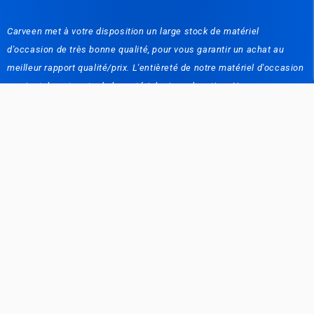
Carveen met à votre disposition un large stock de matériel
d'occasion de très bonne qualité, pour vous garantir un achat au
meilleur rapport qualité/prix. L'entièreté de notre matériel d'occasion
provient de notre stock de matériel mis en location. Nous vous
proposons dès lors du matériel frigorifique qui a peu fonctionné et à
bas prix. Carveen est aussi spécialisé dans les dépannages :
Matériel frigorifique commercial, airconditioning, lave-vaisselle. Une
équipe de plus de 20 personnes à votre disposition pour résoudre
vos problèmes. Nous vous proposons, également, des contrats
d'entretiens. De plus, nous avons un service de logistique:Nous
livrons le matériel frigorifique chez vos client, les dépannons et les
entretenons pour vous. Location à court / long terme de matériel
frigorifique en Belgique et à l’étranger: Carveen Renting (en tant que
filiale de la société Carveen) s’est taillée une place importante dans
le secteur de la location (court ou long terme). Que vous soyez un
particulier ou un professionnel, Carveen met à votre disposition des