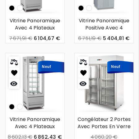
noir
White
noir
White
Vitrine Panoramique
Vitrine Panoramique
Avec 4 Plateaux
Positive Avec 4
Rotatifs - Tangier -
Plateaux Rotatifs -
7 671,91 €
6 104,67 €
6 751,19 €
5 404,81 €
300l
Midar - 450 L
Neuf
Neuf
Aperçu
Aperçu
rapide
rapide
noir
White
Vitrine Panoramique
Congélateur 2 Portes
Avec 4 Plateaux
Avec Portes En Verre
Rotatifs - Tangier -
- Biarritz - 1m40
8 602,13 €
6 862,43 €
4 060,20 €