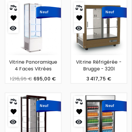
Neuf
Neuf
Aperçu
Aperçu
rapide
rapide
Vitrine Panoramique
Vitrine Réfrigérée -
4 Faces Vitrées
Brugge - 320l
D'occasion- 235L
1 216,95 €
695,00 €
3 417,75 €
Neuf
Neuf
Aperçu
Aperçu