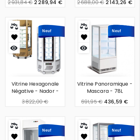
2 931,84 €
2 289,94 €
2 688,00 €
2 143,26 €
700l
Neuf
Neuf
Neuf
Aperçu
Aperçu
rapide
rapide
Vitrine Hexagonale
Vitrine Panoramique -
Négative - Nador -
Mascara - 78L
600l
3 822,00 €
691,95 €
436,59 €
3 276,00 €
Neuf
Neuf