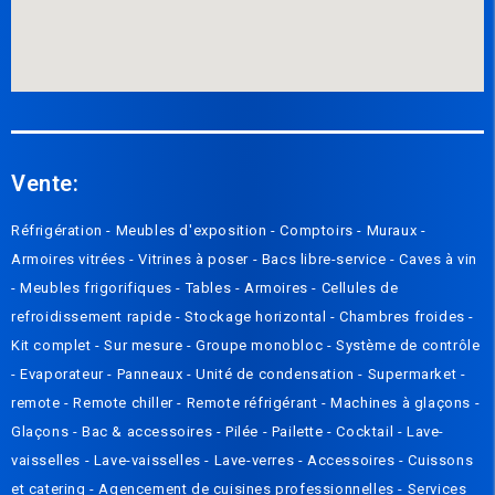
Vente:
Réfrigération -
Meubles d'exposition -
Compto
irs
-
Muraux
-
Armoires vitrées
-
Vitrines à poser
-
Bacs libre-service
-
Caves à vin
-
Meubles frigorifiques
-
Tables
-
Armoires
-
Cellules de
refroidissement rapide
-
Stockage horizontal
-
Chambres froides
-
Kit complet
-
Sur mesure
-
Groupe monobloc
-
Système de contrôle
-
Evaporateur
-
Panneaux
-
Unité de condensation
-
Supermarket -
remote
-
Remote chiller
-
Remote réfrigérant
-
Machines à glaçons
-
Glaçons
-
Bac & accessoires
-
Pilée
-
Pailette
-
Cocktail
-
Lave-
vaisselles
-
Lave-vaisselles
-
Lave-verres
-
Accessoires
-
Cuissons
et catering
-
Agencement de cuisines professionnelles
-
Services