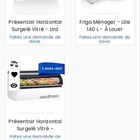
Présentoir Horizontal
Frigo Ménager - Lille
Surgelé Vitré - Linz
140 L - À Louer
564 L - À Louer
Faites une demande de
Faites une demande de
devis.
devis.
Ajouter Au Devis
Ajouter 
Louez-moi
Aperçu
rapide
Présentoir Horizontal
Surgelé Vitré -
Amsterdam 350 L - À
Faites une demande de