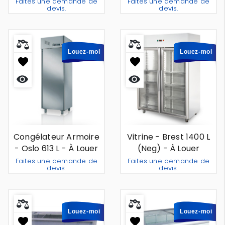
Amsterdam 653 L - À
Faites une demande de
Faites une demande de
devis.
devis.
Louer
Ajouter Au Devis
Ajouter 
-
+
-
+
Louez-moi
Louez-moi
Aperçu
Aperçu
rapide
rapide
Congélateur Armoire
Vitrine - Brest 1400 L
- Oslo 613 L - À Louer
(neg) - À Louer
Faites une demande de
Faites une demande de
devis.
devis.
Ajouter Au Devis
Ajouter 
-
+
-
+
Louez-moi
Louez-moi