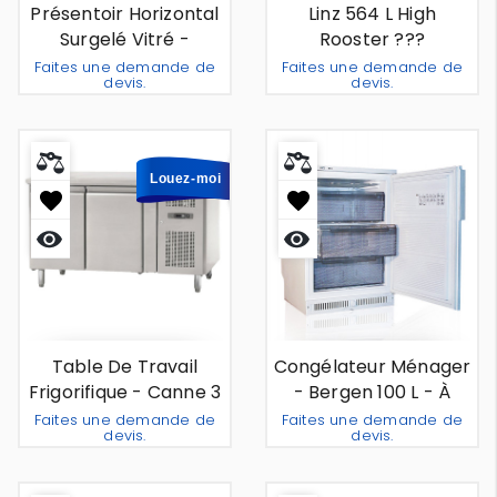
Présentoir Horizontal
Linz 564 L High
Surgelé Vitré -
Rooster ???
Stuttgart 1m22 - À
Faites une demande de
Faites une demande de
devis.
devis.
Louer
Ajouter Au Devis
Ajouter 
-
+
-
+
Louez-moi
Aperçu
Aperçu
rapide
rapide
Table De Travail
Congélateur Ménager
Frigorifique - Canne 3
- Bergen 100 L - À
Portes - À Louer
Louer
Faites une demande de
Faites une demande de
devis.
devis.
Ajouter Au Devis
Ajouter 
-
+
-
+