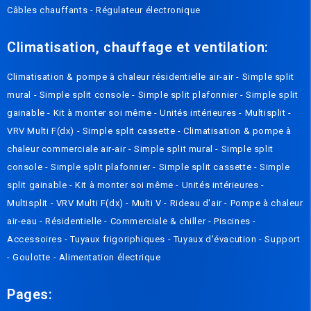
Câbles chauffants
-
Régulateur électronique
Climatisation, chauffage et ventilation:
Climatisation & pompe à chaleur résidentielle air-air
-
Simple split
mural
-
Simple split console
-
Simple split plafonnier
-
Simple split
gainable
-
Kit à monter soi même
-
Unités intérieures
-
Multisplit
-
VRV Multi F(dx)
-
Simple split cassette
-
Climatisation & pompe à
chaleur commerciale air-air
-
Simple split mural
-
Simple split
console
-
Simple split plafonnier
-
Simple split cassette
-
Simple
split gainable
-
Kit à monter soi même
-
Unités intérieures
-
Multisplit
-
VRV Multi F(dx)
-
Multi V
-
Rideau d'air
-
Pompe à chaleur
air-eau
-
Résidentielle
-
Commerciale & chiller
-
Piscines
-
Accessoires
-
Tuyaux frigoriphiques
-
Tuyaux d'évacution
-
Support
-
Goulotte
-
Alimentation électrique
Pages: