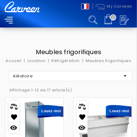
My Carveen
0
MENU
Meubles frigorifiques
Accueil
Location
Réfrigération
Meubles frigorifiques

Aléatoire
Affichage 1-12 de 17 article(s)
Louez-moi
Louez-moi
Aperçu
Aperçu