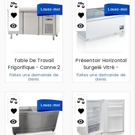
Louez-moi
Louez-moi
Aperçu
Aperçu
rapide
rapide
Table De Travail
Présentoir Horizontal
Frigorifique - Canne 2
Surgelé Vitré -
Portes - À Louer
Rotterdam 1m50 - À
Faites une demande de
Faites une demande de
devis.
devis.
Louer
Ajouter Au Devis
Ajouter 
Louez-moi
Aperçu
Aperçu
rapide
rapide