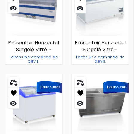
Aperçu
Aperçu
rapide
rapide
Présentoir Horizontal
Présentoir Horizontal
Surgelé Vitré -
Surgelé Vitré -
Genève 1m70 - À
Rotterdam - 2m À
Faites une demande de
Faites une demande de
devis.
devis.
Louer
Louer
Ajouter Au Devis
Ajouter 
-
+
-
+
Louez-moi
Louez-moi
Aperçu
Aperçu
rapide
rapide