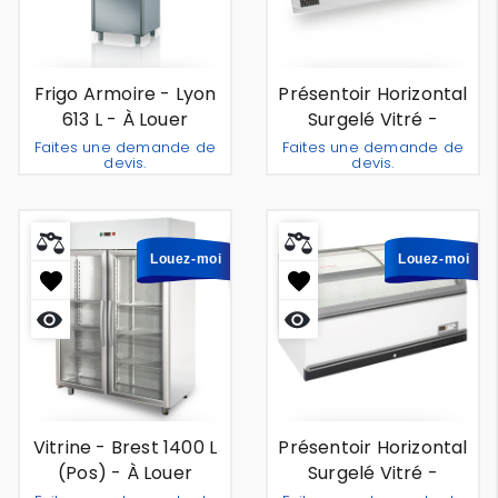
rapide
rapide
Frigo Armoire - Lyon
Présentoir Horizontal
613 L - À Louer
Surgelé Vitré -
Sardegna 2m - À
Faites une demande de
Faites une demande de
devis.
devis.
Louer
Ajouter Au Devis
Ajouter 
-
+
-
+
Louez-moi
Louez-moi
Aperçu
Aperçu
rapide
rapide
Vitrine - Brest 1400 L
Présentoir Horizontal
(pos) - À Louer
Surgelé Vitré -