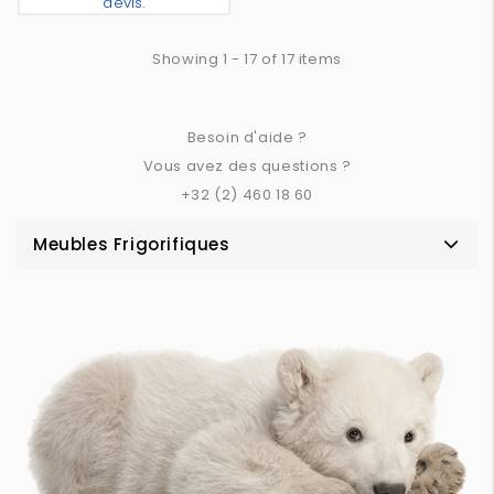
devis.
Louer
Ajouter Au Devis
Showing 1 - 17 of 17 items
Besoin d'aide ?
Vous avez des questions ?
+32 (2) 460 18 60
Meubles Frigorifiques