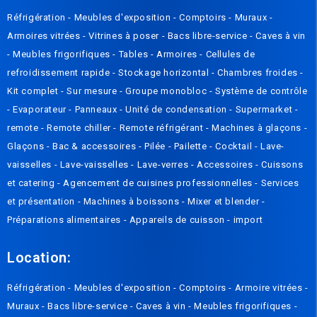
Réfrigération -
Meubles d'exposition -
Compto
irs
-
Muraux
-
Armoires vitrées
-
Vitrines à poser
-
Bacs libre-service
-
Caves à vin
-
Meubles frigorifiques
-
Tables
-
Armoires
-
Cellules de
refroidissement rapide
-
Stockage horizontal
-
Chambres froides
-
Kit complet
-
Sur mesure
-
Groupe monobloc
-
Système de contrôle
-
Evaporateur
-
Panneaux
-
Unité de condensation
-
Supermarket -
remote
-
Remote chiller
-
Remote réfrigérant
-
Machines à glaçons
-
Glaçons
-
Bac & accessoires
-
Pilée
-
Pailette
-
Cocktail
-
Lave-
vaisselles
-
Lave-vaisselles
-
Lave-verres
-
Accessoires
-
Cuissons
et catering
-
Agencement de cuisines professionnelles
-
Services
et présentation
-
Machines à boissons
-
Mixer et blender
-
Préparations alimentaires
-
Appareils de cuisson
-
import
Location:
Réfrigération
-
Meubles d'exposition
-
Comptoirs
-
Armoire vitrées
-
Muraux
-
Bacs libre-service
-
Caves à vin
-
Meubles frigorifiques
-