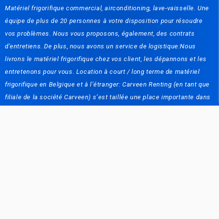
Matériel frigorifique commercial, airconditioning, lave-vaisselle. Une
équipe de plus de 20 personnes à votre disposition pour résoudre
vos problèmes. Nous vous proposons, également, des contrats
d'entretiens. De plus, nous avons un service de logistique:Nous
livrons le matériel frigorifique chez vos client, les dépannons et les
entretenons pour vous. Location à court / long terme de matériel
frigorifique en Belgique et à l’étranger: Carveen Renting (en tant que
filiale de la société Carveen) s’est taillée une place importante dans
le secteur de la location (court ou long terme). Que vous soyez un
particulier ou un professionnel, Carveen met à votre disposition des
refroidisseurs de bouteille, des petites machines à glaçons, etc. Que
vous soyez un organisateur d'évènements, un exposant ou encore un
constructeur de stand à la recherche de frigos/congélateurs ou
chambre froide/congélation mobile, Carveen solutionne votre
problème. Nous vous proposons également une gamme variée de
matériel frigorifique neuf: Comptoirs frigorifiques, vitrines, cave à
vins, chambres froides, machines à glaçons et glace pilée, lave