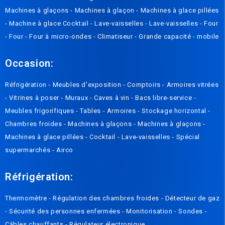
Machines à glaçons
-
Machines à glaçon
-
Machines à glace pillées
-
Machine à glace Cocktail
-
Lave-vaisselles
-
Lave-vaisselles
-
Four
-
Four
-
Four à micro-ondes
-
Climatiseur
-
Grande capacité
-
mobile
Occasion:
Réfrigération
-
Meubles d'exposition
-
Comptoirs
-
Armoires vitrées
-
Vitrines à poser
-
Muraux
-
Caves à vin
-
Bacs libre-service
-
Meubles frigorifiques
-
Tables
-
Armoires
-
Stockage horizontal
-
Chambres froides
-
Machines à glaçons
-
Machines à glaçons
-
Machines à glace pillées
-
Cocktail
-
Lave-vaisselles
-
Spécial
supermarchés
-
Airco
Réfrigération:
Thermomètre
-
Régulation des chambres froides
-
Détecteur de gaz
-
Sécurité des personnes enfermées
-
Monitorisation
-
Sondes
-
Câbles chauffants
-
Régulateur électronique