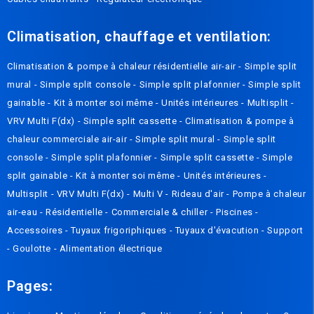
Climatisation, chauffage et ventilation:
Climatisation & pompe à chaleur résidentielle air-air
-
Simple split
mural
-
Simple split console
-
Simple split plafonnier
-
Simple split
gainable
-
Kit à monter soi même
-
Unités intérieures
-
Multisplit
-
VRV Multi F(dx)
-
Simple split cassette
-
Climatisation & pompe à
chaleur commerciale air-air
-
Simple split mural
-
Simple split
console
-
Simple split plafonnier
-
Simple split cassette
-
Simple
split gainable
-
Kit à monter soi même
-
Unités intérieures
-
Multisplit
-
VRV Multi F(dx)
-
Multi V
-
Rideau d'air
-
Pompe à chaleur
air-eau
-
Résidentielle
-
Commerciale & chiller
-
Piscines
-
Accessoires
-
Tuyaux frigoriphiques
-
Tuyaux d'évacution
-
Support
-
Goulotte
-
Alimentation électrique
Pages: