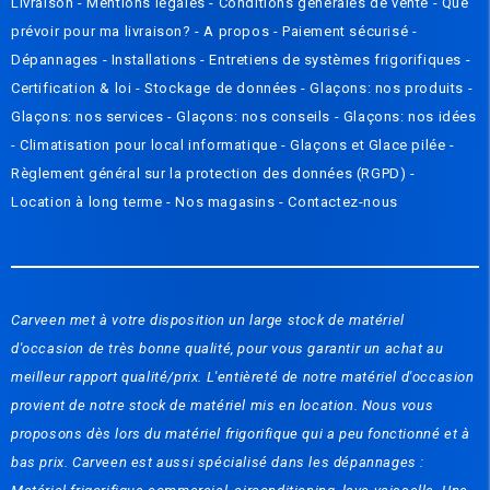
Livraison
-
Mentions légales
-
Conditions générales de vente
-
Que
prévoir pour ma livraison? - A propos
-
Paiement sécurisé
-
Dépannages
-
Installations
-
Entretiens de systèmes frigorifiques
-
Certification & loi
-
Stockage de données
-
Glaçons: nos produits
-
Glaçons: nos services
-
Glaçons: nos conseils
-
Glaçons: nos idées
-
Climatisation pour local informatique
-
Glaçons et Glace pilée
-
Règlement général sur la protection des données (RGPD)
-
Location à long terme -
Nos magasins
-
Contactez-nous
Carveen met à votre disposition un large stock de matériel
d'occasion de très bonne qualité, pour vous garantir un achat au
meilleur rapport qualité/prix. L'entièreté de notre matériel d'occasion
provient de notre stock de matériel mis en location. Nous vous
proposons dès lors du matériel frigorifique qui a peu fonctionné et à
bas prix. Carveen est aussi spécialisé dans les dépannages :