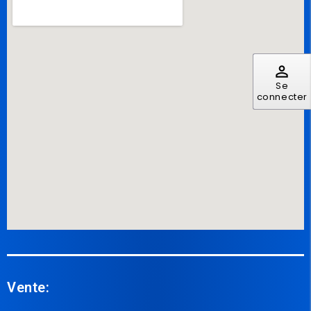
perm_identity
Se
connecter
Vente: