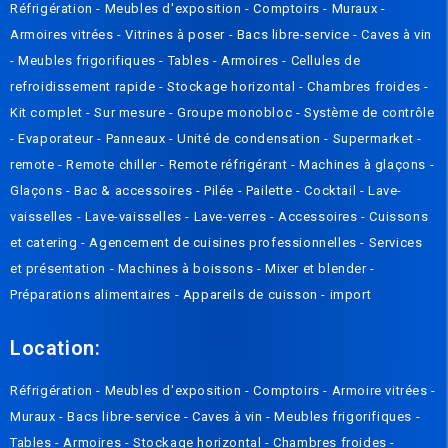
Réfrigération -
Meubles d'exposition -
Compto
irs
-
Muraux
-
Armoires vitrées
-
Vitrines à poser
-
Bacs libre-service
-
Caves à vin
-
Meubles frigorifiques
-
Tables
-
Armoires
-
Cellules de
refroidissement rapide
-
Stockage horizontal
-
Chambres froides
-
Kit complet
-
Sur mesure
-
Groupe monobloc
-
Système de contrôle
-
Evaporateur
-
Panneaux
-
Unité de condensation
-
Supermarket -
remote
-
Remote chiller
-
Remote réfrigérant
-
Machines à glaçons
-
Glaçons
-
Bac & accessoires
-
Pilée
-
Pailette
-
Cocktail
-
Lave-
vaisselles
-
Lave-vaisselles
-
Lave-verres
-
Accessoires
-
Cuissons
et catering
-
Agencement de cuisines professionnelles
-
Services
et présentation
-
Machines à boissons
-
Mixer et blender
-
Préparations alimentaires
-
Appareils de cuisson
-
import
Location:
Réfrigération
-
Meubles d'exposition
-
Comptoirs
-
Armoire vitrées
-
Muraux
-
Bacs libre-service
-
Caves à vin
-
Meubles frigorifiques
-
Tables
-
Armoires
-
Stockage horizontal
-
Chambres froides
-