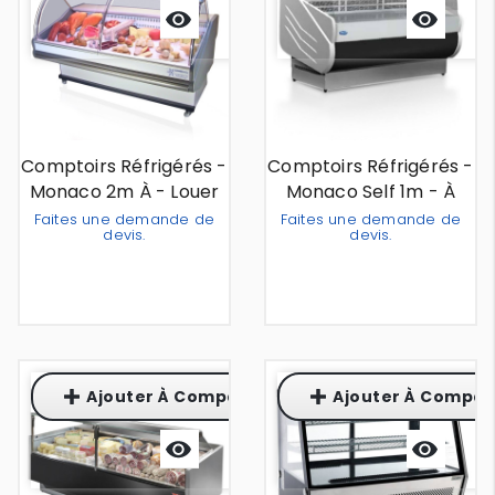
Aperçu
Aperçu
rapide
rapide
Comptoirs Réfrigérés -
Comptoirs Réfrigérés -
Monaco 2m À - Louer
Monaco Self 1m - À
Louer
Faites une demande de
Faites une demande de
devis.
devis.
Out Of Stock
Out Of Stock
Ajouter À Comparaison
Ajouter À Compar
Aperçu
Aperçu
rapide
rapide