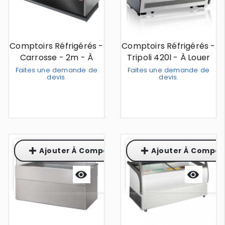
Comptoirs Réfrigérés -
Comptoirs Réfrigérés -
Carrosse - 2m - À
Tripoli 420l - À Louer
Louer
Faites une demande de
Faites une demande de
devis.
devis.
Out Of Stock
Out Of Stock
Ajouter À Comparaison
Ajouter À Compar
Aperçu
Aperçu
rapide
rapide