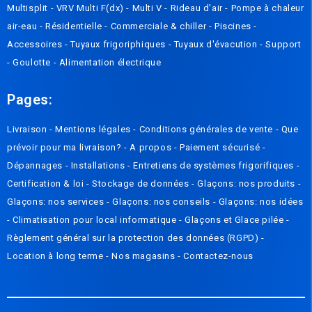
Multisplit
-
VRV Multi F(dx)
-
Multi V
-
Rideau d'air
-
Pompe à chaleur
air-eau
-
Résidentielle
-
Commerciale & chiller
-
Piscines
-
Accessoires
-
Tuyaux frigoriphiques
-
Tuyaux d'évacution
-
Support
-
Goulotte
-
Alimentation électrique
Pages:
Livraison
-
Mentions légales
-
Conditions générales de vente
-
Que
prévoir pour ma livraison? - A propos
-
Paiement sécurisé
-
Dépannages
-
Installations
-
Entretiens de systèmes frigorifiques
-
Certification & loi
-
Stockage de données
-
Glaçons: nos produits
-
Glaçons: nos services
-
Glaçons: nos conseils
-
Glaçons: nos idées
-
Climatisation pour local informatique
-
Glaçons et Glace pilée
-
Règlement général sur la protection des données (RGPD)
-
Location à long terme -
Nos magasins
-
Contactez-nous