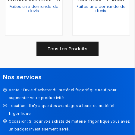
Louer
Faites une demande de
Faites une demande de
devis.
devis.
Out Of Stock
Out Of Stock
Tous Les Produits
Nos services
Vente : Envie d'acheter du matériel frigorifique neuf pour
augmenter votre productivité.
Location : Il n'y a que des avantages à louer du matériel
frigorifique.
Occasion: Si pour vos achats de matériel frigorifique vous avez
un budget investissement serré.