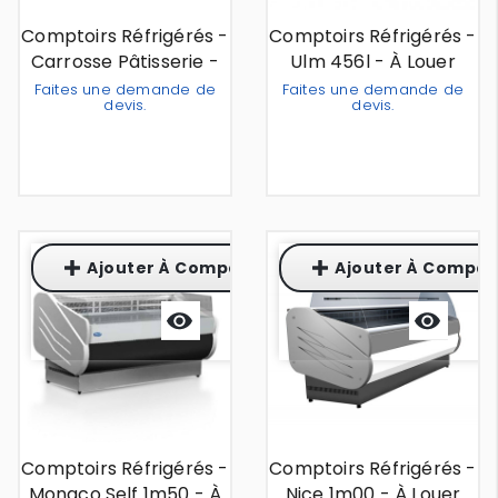
Comptoirs Réfrigérés -
Comptoirs Réfrigérés -
Carrosse Pâtisserie -
Ulm 456l - À Louer
1m40 - À Louer
Faites une demande de
Faites une demande de
devis.
devis.
Out Of Stock
Out Of Stock
Ajouter À Comparaison
Ajouter À Compar
Aperçu
Aperçu
rapide
rapide
Comptoirs Réfrigérés -
Comptoirs Réfrigérés -
Monaco Self 1m50 - À
Nice 1m00 - À Louer