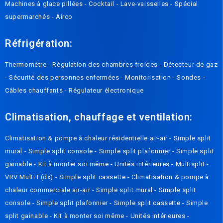
Machines à glace pillées
-
Cocktail
-
Lave-vaisselles
-
Spécial
supermarchés
-
Airco
Réfrigération:
Thermomètre
-
Régulation des chambres froides
-
Détecteur de gaz
-
Sécurité des personnes enfermées
-
Monitorisation
-
Sondes
-
Câbles chauffants
-
Régulateur électronique
Climatisation, chauffage et ventilation:
Climatisation & pompe à chaleur résidentielle air-air
-
Simple split
mural
-
Simple split console
-
Simple split plafonnier
-
Simple split
gainable
-
Kit à monter soi même
-
Unités intérieures
-
Multisplit
-
VRV Multi F(dx)
-
Simple split cassette
-
Climatisation & pompe à
chaleur commerciale air-air
-
Simple split mural
-
Simple split
console
-
Simple split plafonnier
-
Simple split cassette
-
Simple
split gainable
-
Kit à monter soi même
-
Unités intérieures
-