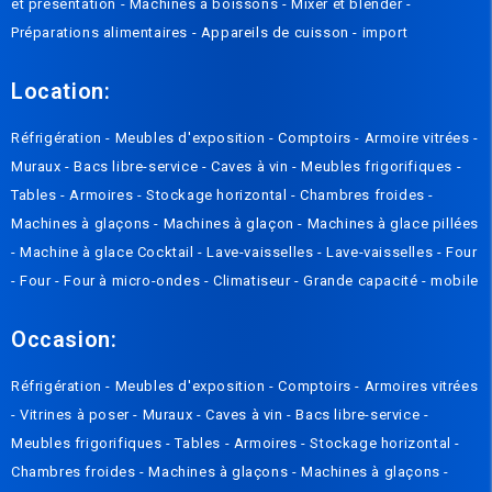
et présentation
-
Machines à boissons
-
Mixer et blender
-
Préparations alimentaires
-
Appareils de cuisson
-
import
Location:
Réfrigération
-
Meubles d'exposition
-
Comptoirs
-
Armoire vitrées
-
Muraux
-
Bacs libre-service
-
Caves à vin
-
Meubles frigorifiques
-
Tables
-
Armoires
-
Stockage horizontal
-
Chambres froides
-
Machines à glaçons
-
Machines à glaçon
-
Machines à glace pillées
-
Machine à glace Cocktail
-
Lave-vaisselles
-
Lave-vaisselles
-
Four
-
Four
-
Four à micro-ondes
-
Climatiseur
-
Grande capacité
-
mobile
Occasion:
Réfrigération
-
Meubles d'exposition
-
Comptoirs
-
Armoires vitrées
-
Vitrines à poser
-
Muraux
-
Caves à vin
-
Bacs libre-service
-
Meubles frigorifiques
-
Tables
-
Armoires
-
Stockage horizontal
-
Chambres froides
-
Machines à glaçons
-
Machines à glaçons
-