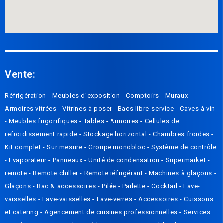
Vente:
Réfrigération -
Meubles d'exposition -
Compto
irs
-
Muraux
-
Armoires vitrées
-
Vitrines à poser
-
Bacs libre-service
-
Caves à vin
-
Meubles frigorifiques
-
Tables
-
Armoires
-
Cellules de
refroidissement rapide
-
Stockage horizontal
-
Chambres froides
-
Kit complet
-
Sur mesure
-
Groupe monobloc
-
Système de contrôle
-
Evaporateur
-
Panneaux
-
Unité de condensation
-
Supermarket -
remote
-
Remote chiller
-
Remote réfrigérant
-
Machines à glaçons
-
Glaçons
-
Bac & accessoires
-
Pilée
-
Pailette
-
Cocktail
-
Lave-
vaisselles
-
Lave-vaisselles
-
Lave-verres
-
Accessoires
-
Cuissons
et catering
-
Agencement de cuisines professionnelles
-
Services