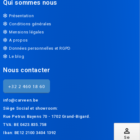
Qui sommes nous
Présentation
Conditions générales
Mensions légales
A propos
Données personnelles et RGPD
Le blog
Nous contacter
info@carveen.be
Siège Social et s
howroom:
Rue Petrus Bayens 70 - 1702 Grand-Bigard.
TVA: BE 0423.835.758
perm_identity
Iban: BE12 2100 3404 1392
Se