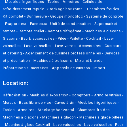
-
Meubles frigorifiques
-
Tables
-
Armoires
-
Cellules de
refroidissement rapide
-
Stockage horizontal
-
Chambres froides
-
Kit complet
-
Sur mesure
-
Groupe monobloc
-
Système de contrôle
-
Evaporateur
-
Panneaux
-
Unité de condensation
-
Supermarket -
remote
-
Remote chiller
-
Remote réfrigérant
-
Machines à glaçons
-
Glaçons
-
Bac & accessoires
-
Pilée
-
Pailette
-
Cocktail
-
Lave-
vaisselles
-
Lave-vaisselles
-
Lave-verres
-
Accessoires
-
Cuissons
et catering
-
Agencement de cuisines professionnelles
-
Services
et présentation
-
Machines à boissons
-
Mixer et blender
-
Préparations alimentaires
-
Appareils de cuisson
-
import
Location:
Réfrigération
-
Meubles d'exposition
-
Comptoirs
-
Armoire vitrées
-
Muraux
-
Bacs libre-service
-
Caves à vin
-
Meubles frigorifiques
-
Tables
-
Armoires
-
Stockage horizontal
-
Chambres froides
-
Machines à glaçons
-
Machines à glaçon
-
Machines à glace pillées
-
Machine à glace Cocktail
-
Lave-vaisselles
-
Lave-vaisselles
-
Four