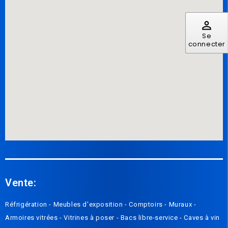
perm_identity
Se
connecter
Vente:
Réfrigération -
Meubles d'exposition -
Compto
irs
-
Muraux
-
Armoires vitrées
-
Vitrines à poser
-
Bacs libre-service
-
Caves à vin