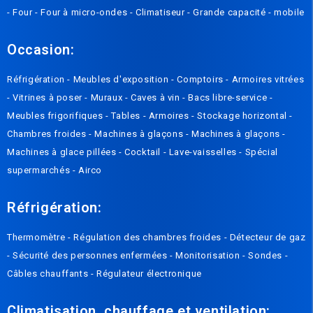
-
Four
-
Four à micro-ondes
-
Climatiseur
-
Grande capacité
-
mobile
Occasion:
Réfrigération
-
Meubles d'exposition
-
Comptoirs
-
Armoires vitrées
-
Vitrines à poser
-
Muraux
-
Caves à vin
-
Bacs libre-service
-
Meubles frigorifiques
-
Tables
-
Armoires
-
Stockage horizontal
-
Chambres froides
-
Machines à glaçons
-
Machines à glaçons
-
Machines à glace pillées
-
Cocktail
-
Lave-vaisselles
-
Spécial
supermarchés
-
Airco
Réfrigération:
Thermomètre
-
Régulation des chambres froides
-
Détecteur de gaz
-
Sécurité des personnes enfermées
-
Monitorisation
-
Sondes
-
Câbles chauffants
-
Régulateur électronique
Climatisation, chauffage et ventilation: