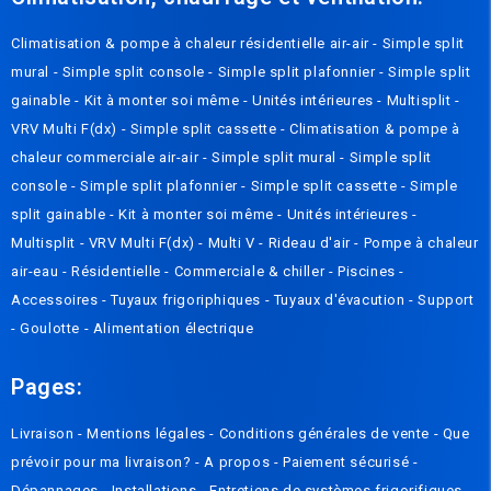
Climatisation & pompe à chaleur résidentielle air-air
-
Simple split
mural
-
Simple split console
-
Simple split plafonnier
-
Simple split
gainable
-
Kit à monter soi même
-
Unités intérieures
-
Multisplit
-
VRV Multi F(dx)
-
Simple split cassette
-
Climatisation & pompe à
chaleur commerciale air-air
-
Simple split mural
-
Simple split
console
-
Simple split plafonnier
-
Simple split cassette
-
Simple
split gainable
-
Kit à monter soi même
-
Unités intérieures
-
Multisplit
-
VRV Multi F(dx)
-
Multi V
-
Rideau d'air
-
Pompe à chaleur
air-eau
-
Résidentielle
-
Commerciale & chiller
-
Piscines
-
Accessoires
-
Tuyaux frigoriphiques
-
Tuyaux d'évacution
-
Support
-
Goulotte
-
Alimentation électrique
Pages:
Livraison
-
Mentions légales
-
Conditions générales de vente
-
Que
prévoir pour ma livraison? - A propos
-
Paiement sécurisé
-
Dépannages
-
Installations
-
Entretiens de systèmes frigorifiques
-