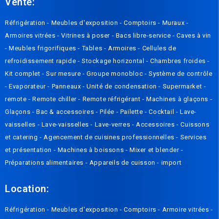
Vente:
Réfrigération -
Meubles d'exposition -
Compto
irs
-
Muraux
-
Armoires vitrées
-
Vitrines à poser
-
Bacs libre-service
-
Caves à vin
-
Meubles frigorifiques
-
Tables
-
Armoires
-
Cellules de
refroidissement rapide
-
Stockage horizontal
-
Chambres froides
-
Kit complet
-
Sur mesure
-
Groupe monobloc
-
Système de contrôle
-
Evaporateur
-
Panneaux
-
Unité de condensation
-
Supermarket -
remote
-
Remote chiller
-
Remote réfrigérant
-
Machines à glaçons
-
Glaçons
-
Bac & accessoires
-
Pilée
-
Pailette
-
Cocktail
-
Lave-
vaisselles
-
Lave-vaisselles
-
Lave-verres
-
Accessoires
-
Cuissons
et catering
-
Agencement de cuisines professionnelles
-
Services
et présentation
-
Machines à boissons
-
Mixer et blender
-
Préparations alimentaires
-
Appareils de cuisson
-
import
Location:
Réfrigération
-
Meubles d'exposition
-
Comptoirs
-
Armoire vitrées
-