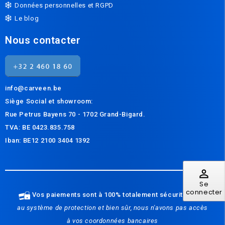
Données personnelles et RGPD
Le blog
Nous contacter
info@carveen.be
Siège Social et s
howroom:
Rue Petrus Bayens 70 - 1702 Grand-Bigard.
TVA: BE 0423.835.758
Iban: BE12 2100 3404 1392
perm_identity
Se
connecter
Vos paiements sont à 100% totalement sécurité
grâce
au système de protection et bien sûr, nous n'avons pas accès
à vos coordonnées bancaires