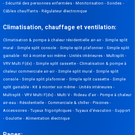
-
Sécurité des personnes enfermées
-
Monitorisation
-
Sondes
-
Câbles chauffants
-
Régulateur électronique
Climatisation, chauffage et ventilation:
Climatisation & pompe à chaleur résidentielle air-air
-
Simple split
mural
-
Simple split console
-
Simple split plafonnier
-
Simple split
gainable
-
Kit à monter soi même
-
Unités intérieures
-
Multisplit
-
VRV Multi F(dx)
-
Simple split cassette
-
Climatisation & pompe à
chaleur commerciale air-air
-
Simple split mural
-
Simple split
console
-
Simple split plafonnier
-
Simple split cassette
-
Simple
split gainable
-
Kit à monter soi même
-
Unités intérieures
-
Multisplit
-
VRV Multi F(dx)
-
Multi V
-
Rideau d'air
-
Pompe à chaleur
air-eau
-
Résidentielle
-
Commerciale & chiller
-
Piscines
-
Accessoires
-
Tuyaux frigoriphiques
-
Tuyaux d'évacution
-
Support
-
Goulotte
-
Alimentation électrique
Pages: