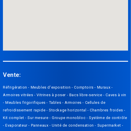
Vente:
Réfrigération -
Meubles d'exposition -
Compto
irs
-
Muraux
-
Armoires vitrées
-
Vitrines à poser
-
Bacs libre-service
-
Caves à vin
-
Meubles frigorifiques
-
Tables
-
Armoires
-
Cellules de
refroidissement rapide
-
Stockage horizontal
-
Chambres froides
-
Kit complet
-
Sur mesure
-
Groupe monobloc
-
Système de contrôle
-
Evaporateur
-
Panneaux
-
Unité de condensation
-
Supermarket -