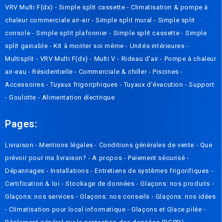
VRV Multi F(dx)
-
Simple split cassette
-
Climatisation & pompe à
chaleur commerciale air-air
-
Simple split mural
-
Simple split
console
-
Simple split plafonnier
-
Simple split cassette
-
Simple
split gainable
-
Kit à monter soi même
-
Unités intérieures
-
Multisplit
-
VRV Multi F(dx)
-
Multi V
-
Rideau d'air
-
Pompe à chaleur
air-eau
-
Résidentielle
-
Commerciale & chiller
-
Piscines
-
Accessoires
-
Tuyaux frigoriphiques
-
Tuyaux d'évacution
-
Support
-
Goulotte
-
Alimentation électrique
Pages:
Livraison
-
Mentions légales
-
Conditions générales de vente
-
Que
prévoir pour ma livraison? - A propos
-
Paiement sécurisé
-
Dépannages
-
Installations
-
Entretiens de systèmes frigorifiques
-
Certification & loi
-
Stockage de données
-
Glaçons: nos produits
-
Glaçons: nos services
-
Glaçons: nos conseils
-
Glaçons: nos idées
-
Climatisation pour local informatique
-
Glaçons et Glace pilée
-