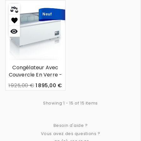
Neuf
Neuf
Aperçu
rapide
Congélateur Avec
Couvercle En Verre -
Rotterdam - 2m00
1 925,00 €
1 895,00 €
Showing 1 - 15 of 15 items
Besoin d'aide ?
Vous avez des questions ?