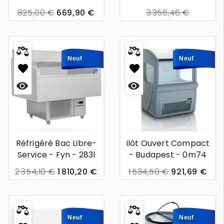
Stuttgart - 1m22
825,00 €
669,90 €
3 356,46 €
2 608,77 €
Neuf
Neuf
Aperçu
Aperçu
rapide
rapide
Réfrigéré Bac Libre-
Ilôt Ouvert Compact
Service - Fyn - 283l
- Budapest - 0m74
2 354,10 €
1 810,20 €
1 534,50 €
921,69 €
Neuf
Neuf