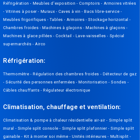
Réfrigération
-
Meubles d'exposition
-
Comptoirs
-
Armoires vitrées
-
Vitrines à poser
-
Muraux
-
Caves à vin
-
Bacs libre-service
-
Meubles frigorifiques
-
Tables
-
Armoires
-
Stockage horizontal
-
Chambres froides
-
Machines à glaçons
-
Machines à glaçons
-
Machines à glace pillées
-
Cocktail
-
Lave-vaisselles
-
Spécial
supermarchés
-
Airco
Réfrigération:
Thermomètre
-
Régulation des chambres froides
-
Détecteur de gaz
-
Sécurité des personnes enfermées
-
Monitorisation
-
Sondes
-
Câbles chauffants
-
Régulateur électronique
Climatisation, chauffage et ventilation:
Climatisation & pompe à chaleur résidentielle air-air
-
Simple split
mural
-
Simple split console
-
Simple split plafonnier
-
Simple split
gainable
-
Kit à monter soi même
-
Unités intérieures
-
Multisplit
-