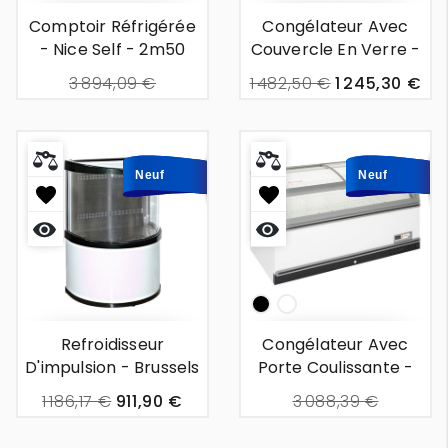
Comptoir Réfrigérée
Congélateur Avec
- Nice Self - 2m50
Couvercle En Verre -
Rotterdam - 1m50
3 894,09 €
1 482,50 €
1 245,30 €
2 344,52 €
Out Of Stock
Neuf
Neuf
Neuf
Neuf
Aperçu
Aperçu
rapide
rapide
noir
White
Refroidisseur
Congélateur Avec
D'impulsion - Brussels
Porte Coulissante -
- 0m69
Amsterdam -1m70
1 186,17 €
911,90 €
3 088,39 €
2 552,55 €