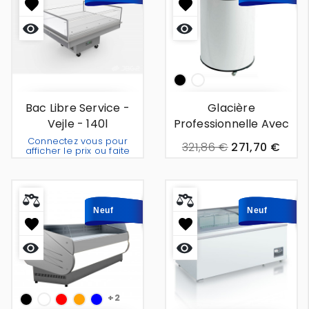
Aperçu
Aperçu
rapide
rapide
noir
White
Bac Libre Service -
Glacière
Vejle - 140l
Professionnelle Avec
Couvercle À
Connectez vous pour
321,86 €
271,70 €
afficher le prix ou faite
Charnière - Asse -
une demande de devis.
0m56
Neuf
Neuf
Neuf
Neuf
Aperçu
Aperçu
rapide
rapide
+2
noir
White
Rouge
Orange
Bleu