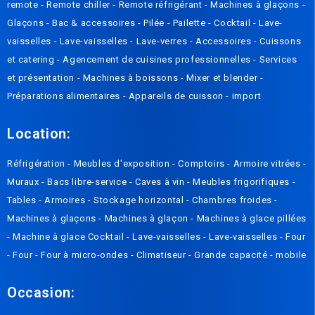
remote
-
Remote chiller
-
Remote réfrigérant
-
Machines à glaçons
-
Glaçons
-
Bac & accessoires
-
Pilée
-
Pailette
-
Cocktail
-
Lave-
vaisselles
-
Lave-vaisselles
-
Lave-verres
-
Accessoires
-
Cuissons
et catering
-
Agencement de cuisines professionnelles
-
Services
et présentation
-
Machines à boissons
-
Mixer et blender
-
Préparations alimentaires
-
Appareils de cuisson
-
import
Location:
Réfrigération
-
Meubles d'exposition
-
Comptoirs
-
Armoire vitrées
-
Muraux
-
Bacs libre-service
-
Caves à vin
-
Meubles frigorifiques
-
Tables
-
Armoires
-
Stockage horizontal
-
Chambres froides
-
Machines à glaçons
-
Machines à glaçon
-
Machines à glace pillées
-
Machine à glace Cocktail
-
Lave-vaisselles
-
Lave-vaisselles
-
Four
-
Four
-
Four à micro-ondes
-
Climatiseur
-
Grande capacité
-
mobile
Occasion: