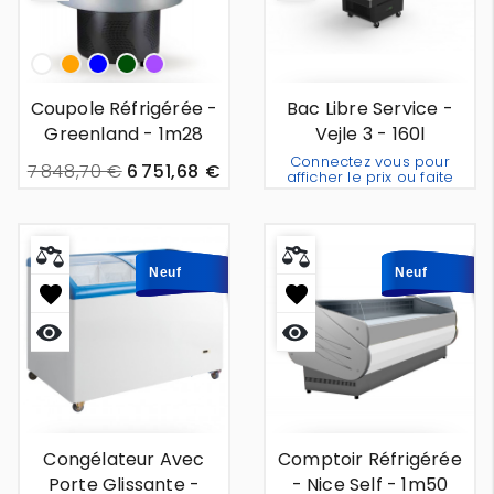
rapide
rapide
White
Orange
Bleu
Vert
mauve
Coupole Réfrigérée -
Bac Libre Service -
Greenland - 1m28
Vejle 3 - 160l
Connectez vous pour
7 848,70 €
6 751,68 €
afficher le prix ou faite
une demande de devis.
Neuf
Neuf
Neuf
Neuf
Aperçu
Aperçu
rapide
rapide
Congélateur Avec
Comptoir Réfrigérée
Porte Glissante -
- Nice Self - 1m50