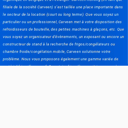
filiale de la société Carveen) s’est taillée une place importante dans
le secteur de la location (court ou long terme). Que vous soyez un
particulier ou un professionnel, Carveen met à votre disposition des
refroidisseurs de bouteille, des petites machines à glaçons, etc. Que
vous soyez un organisateur d'évènements, un exposant ou encore un
constructeur de stand à la recherche de frigos/congélateurs ou
chambre froide/congélation mobile, Carveen solutionne votre
problème. Nous vous proposons également une gamme variée de
matériel frigorifique neuf: Comptoirs frigorifiques, vitrines, cave à
vins, chambres froides, machines à glaçons et glace pilée, lave
vaisselles, mini cuisines, etc. Nous mettons à la disposition de notre
clientèle nos 50 années d'expérience dans le domaine, pour vous
conseiller et vous guider dans vos choix stratégiques. Photos non
contractuelles. La société Carveen se dégage de toute
responsabilité par rapport à des problèmes éventuels de livraison
par les tiers.