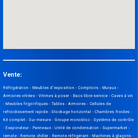
Vente:
Réfrigération -
Meubles d'exposition -
Compto
irs
-
Muraux
-
Armoires vitrées
-
Vitrines à poser
-
Bacs libre-service
-
Caves à vin
-
Meubles frigorifiques
-
Tables
-
Armoires
-
Cellules de
refroidissement rapide
-
Stockage horizontal
-
Chambres froides
-
Kit complet
-
Sur mesure
-
Groupe monobloc
-
Système de contrôle
-
Evaporateur
-
Panneaux
-
Unité de condensation
-
Supermarket -
remote
-
Remote chiller
-
Remote réfrigérant
-
Machines à glaçons
-