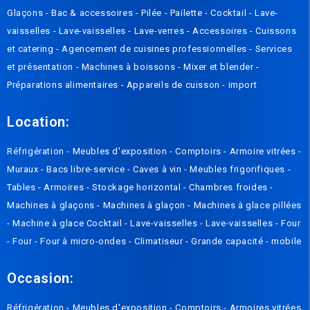
Glaçons
-
Bac & accessoires
-
Pilée
-
Pailette
-
Cocktail
-
Lave-
vaisselles
-
Lave-vaisselles
-
Lave-verres
-
Accessoires
-
Cuissons
et catering
-
Agencement de cuisines professionnelles
-
Services
et présentation
-
Machines à boissons
-
Mixer et blender
-
Préparations alimentaires
-
Appareils de cuisson
-
import
Location:
Réfrigération
-
Meubles d'exposition
-
Comptoirs
-
Armoire vitrées
-
Muraux
-
Bacs libre-service
-
Caves à vin
-
Meubles frigorifiques
-
Tables
-
Armoires
-
Stockage horizontal
-
Chambres froides
-
Machines à glaçons
-
Machines à glaçon
-
Machines à glace pillées
-
Machine à glace Cocktail
-
Lave-vaisselles
-
Lave-vaisselles
-
Four
-
Four
-
Four à micro-ondes
-
Climatiseur
-
Grande capacité
-
mobile
Occasion:
Réfrigération
-
Meubles d'exposition
-
Comptoirs
-
Armoires vitrées