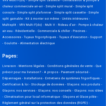
VRV Multi F(dx)
-
Simple split cassette
-
Climatisation & pompe à
chaleur commerciale air-air
-
Simple split mural
-
Simple split
console
-
Simple split plafonnier
-
Simple split cassette
-
Simple
split gainable
-
Kit à monter soi même
-
Unités intérieures
-
Multisplit
-
VRV Multi F(dx)
-
Multi V
-
Rideau d'air
-
Pompe à chaleur
air-eau
-
Résidentielle
-
Commerciale & chiller
-
Piscines
-
Accessoires
-
Tuyaux frigoriphiques
-
Tuyaux d'évacution
-
Support
-
Goulotte
-
Alimentation électrique
Pages:
Livraison
-
Mentions légales
-
Conditions générales de vente
-
Que
prévoir pour ma livraison? - A propos
-
Paiement sécurisé
-
Dépannages
-
Installations
-
Entretiens de systèmes frigorifiques
-
Certification & loi
-
Stockage de données
-
Glaçons: nos produits
-
Glaçons: nos services
-
Glaçons: nos conseils
-
Glaçons: nos idées
-
Climatisation pour local informatique
-
Glaçons et Glace pilée
-
Règlement général sur la protection des données (RGPD)
-