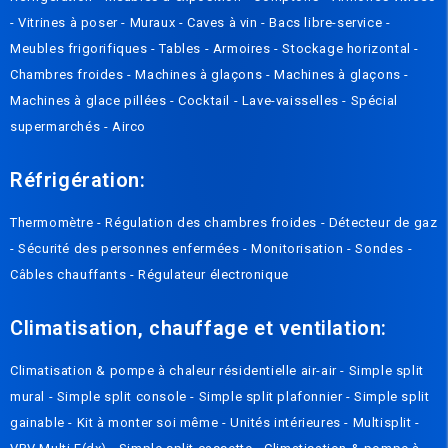
-
Vitrines à poser
-
Muraux
-
Caves à vin
-
Bacs libre-service
-
Meubles frigorifiques
-
Tables
-
Armoires
-
Stockage horizontal
-
Chambres froides
-
Machines à glaçons
-
Machines à glaçons
-
Machines à glace pillées
-
Cocktail
-
Lave-vaisselles
-
Spécial
supermarchés
-
Airco
Réfrigération:
Thermomètre
-
Régulation des chambres froides
-
Détecteur de gaz
-
Sécurité des personnes enfermées
-
Monitorisation
-
Sondes
-
Câbles chauffants
-
Régulateur électronique
Climatisation, chauffage et ventilation:
Climatisation & pompe à chaleur résidentielle air-air
-
Simple split
mural
-
Simple split console
-
Simple split plafonnier
-
Simple split
gainable
-
Kit à monter soi même
-
Unités intérieures
-
Multisplit
-