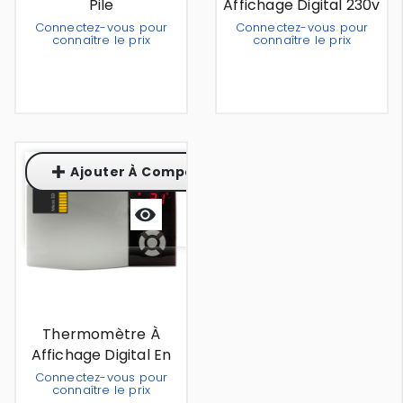
Pile
Affichage Digital 230v
Connectez-vous pour
Connectez-vous pour
connaître le prix
connaître le prix
Ajouter À Comparaison
Aperçu
rapide
Thermomètre À
Affichage Digital En
Applique
Connectez-vous pour
connaître le prix