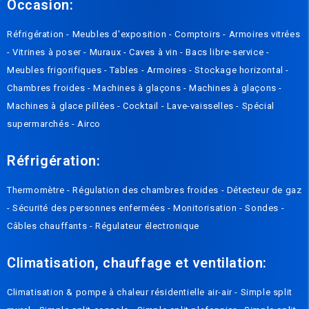
Occasion:
Réfrigération
-
Meubles d'exposition
-
Comptoirs
-
Armoires vitrées
-
Vitrines à poser
-
Muraux
-
Caves à vin
-
Bacs libre-service
-
Meubles frigorifiques
-
Tables
-
Armoires
-
Stockage horizontal
-
Chambres froides
-
Machines à glaçons
-
Machines à glaçons
-
Machines à glace pillées
-
Cocktail
-
Lave-vaisselles
-
Spécial
supermarchés
-
Airco
Réfrigération:
Thermomètre
-
Régulation des chambres froides
-
Détecteur de gaz
-
Sécurité des personnes enfermées
-
Monitorisation
-
Sondes
-
Câbles chauffants
-
Régulateur électronique
Climatisation, chauffage et ventilation:
Climatisation & pompe à chaleur résidentielle air-air
-
Simple split