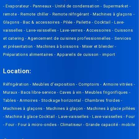
-
Evaporateur
-
Panneaux
-
Unité de condensation
-
Supermarket -
remote
-
Remote chiller
-
Remote réfrigérant
-
Machines à glaçons
-
Glaçons
-
Bac & accessoires
-
Pilée
-
Pailette
-
Cocktail
-
Lave-
vaisselles
-
Lave-vaisselles
-
Lave-verres
-
Accessoires
-
Cuissons
et catering
-
Agencement de cuisines professionnelles
-
Services
et présentation
-
Machines à boissons
-
Mixer et blender
-
Préparations alimentaires
-
Appareils de cuisson
-
import
Location:
Réfrigération
-
Meubles d'exposition
-
Comptoirs
-
Armoire vitrées
-
Muraux
-
Bacs libre-service
-
Caves à vin
-
Meubles frigorifiques
-
Tables
-
Armoires
-
Stockage horizontal
-
Chambres froides
-
Machines à glaçons
-
Machines à glaçon
-
Machines à glace pillées
-
Machine à glace Cocktail
-
Lave-vaisselles
-
Lave-vaisselles
-
Four
-
Four
-
Four à micro-ondes
-
Climatiseur
-
Grande capacité
-
mobile