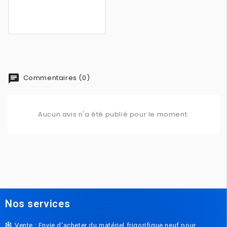
chat
Commentaires (0)
Aucun avis n'a été publié pour le moment.
Nos services
Vente : Envie d'acheter du matériel frigorifique neuf pour