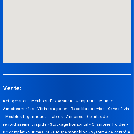
Vente:
Réfrigération -
Meubles d'exposition -
Compto
irs
-
Muraux
-
Armoires vitrées
-
Vitrines à poser
-
Bacs libre-service
-
Caves à vin
-
Meubles frigorifiques
-
Tables
-
Armoires
-
Cellules de
refroidissement rapide
-
Stockage horizontal
-
Chambres froides
-
Kit complet
-
Sur mesure
-
Groupe monobloc
-
Système de contrôle