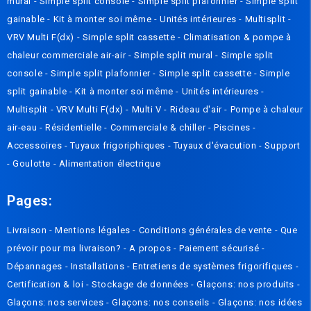
mural
-
Simple split console
-
Simple split plafonnier
-
Simple split
gainable
-
Kit à monter soi même
-
Unités intérieures
-
Multisplit
-
VRV Multi F(dx)
-
Simple split cassette
-
Climatisation & pompe à
chaleur commerciale air-air
-
Simple split mural
-
Simple split
console
-
Simple split plafonnier
-
Simple split cassette
-
Simple
split gainable
-
Kit à monter soi même
-
Unités intérieures
-
Multisplit
-
VRV Multi F(dx)
-
Multi V
-
Rideau d'air
-
Pompe à chaleur
air-eau
-
Résidentielle
-
Commerciale & chiller
-
Piscines
-
Accessoires
-
Tuyaux frigoriphiques
-
Tuyaux d'évacution
-
Support
-
Goulotte
-
Alimentation électrique
Pages:
Livraison
-
Mentions légales
-
Conditions générales de vente
-
Que
prévoir pour ma livraison? - A propos
-
Paiement sécurisé
-
Dépannages
-
Installations
-
Entretiens de systèmes frigorifiques
-
Certification & loi
-
Stockage de données
-
Glaçons: nos produits
-
Glaçons: nos services
-
Glaçons: nos conseils
-
Glaçons: nos idées