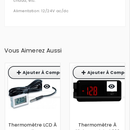
chaud, etc.
Alimentation: 12/24V ac/dc
Vous Aimerez Aussi
Ajouter À Comparaison
Ajouter À Compar
Aperçu
Aperçu
rapide
rapide
Thermomètre LCD À
Thermomètre À