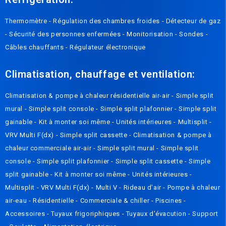
Thermomètre
-
Régulation des chambres froides
-
Détecteur de gaz
-
Sécurité des personnes enfermées
-
Monitorisation
-
Sondes
-
Câbles chauffants
-
Régulateur électronique
Climatisation, chauffage et ventilation:
Climatisation & pompe à chaleur résidentielle air-air
-
Simple split
mural
-
Simple split console
-
Simple split plafonnier
-
Simple split
gainable
-
Kit à monter soi même
-
Unités intérieures
-
Multisplit
-
VRV Multi F(dx)
-
Simple split cassette
-
Climatisation & pompe à
chaleur commerciale air-air
-
Simple split mural
-
Simple split
console
-
Simple split plafonnier
-
Simple split cassette
-
Simple
split gainable
-
Kit à monter soi même
-
Unités intérieures
-
Multisplit
-
VRV Multi F(dx)
-
Multi V
-
Rideau d'air
-
Pompe à chaleur
air-eau
-
Résidentielle
-
Commerciale & chiller
-
Piscines
-
Accessoires
-
Tuyaux frigoriphiques
-
Tuyaux d'évacution
-
Support