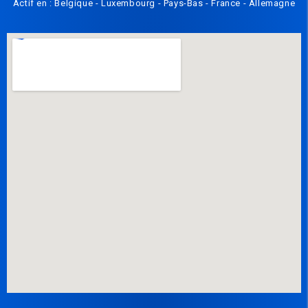
Actif en : Belgique - Luxembourg - Pays-Bas - France - Allemagne