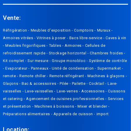
Vente:
Réfrigération -
Meubles d'exposition -
Compto
irs
-
Muraux
-
Armoires vitrées
-
Vitrines à poser
-
Bacs libre-service
-
Caves à vin
-
Meubles frigorifiques
-
Tables
-
Armoires
-
Cellules de
refroidissement rapide
-
Stockage horizontal
-
Chambres froides
-
Kit complet
-
Sur mesure
-
Groupe monobloc
-
Système de contrôle
-
Evaporateur
-
Panneaux
-
Unité de condensation
-
Supermarket -
remote
-
Remote chiller
-
Remote réfrigérant
-
Machines à glaçons
-
Glaçons
-
Bac & accessoires
-
Pilée
-
Pailette
-
Cocktail
-
Lave-
vaisselles
-
Lave-vaisselles
-
Lave-verres
-
Accessoires
-
Cuissons
et catering
-
Agencement de cuisines professionnelles
-
Services
et présentation
-
Machines à boissons
-
Mixer et blender
-
Préparations alimentaires
-
Appareils de cuisson
-
import
Location: