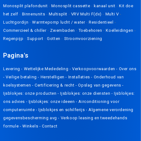
Monosplit plafondunit
-
Monosplit cassette
-
kanaal unit
-
Kit doe
het zelf
-
Binnenunits
-
Multisplit
-
VRV Multi F(dx)
-
Multi V
-
Luchtgordijn
-
Warmtepomp lucht / water
-
Residentieel
-
Commercieel & chiller
-
Zwembaden
-
Toebehoren
-
Koelleidingen
-
Regenpijp
-
Support
-
Gotten
-
Stroomvoorziening
Pagina's
Levering
- Wettelijke Mededeling -
Verkoopvoorwaarden
-
Over ons
-
Veilige betaling
-
Herstelligen
-
Installaties
-
Onderhoud van
koelsystemen
-
Certificering & recht
-
Opslag van gegevens
-
Ijsblokjes: onze producten
-
Ijsblokjes: onze diensten
-
Ijsblokjes:
ons advies
-
Ijsblokjes: onze ideeen
-
Airconditioning voor
computerruimte
-
Ijsblokjes en schilferijs
-
Algemene verordening
gegevensbescherming avg
-
Verkoop leasing en tweedehands
formule
-
Winkels
-
Contact