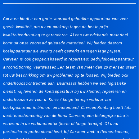
Carveen biedt u een grote voorraad gebruikte apparatuur van zeer
goede kwaliteit, om u een aankoop tegen de beste prijs-
kwaliteitverhouding te garanderen. Al ons tweedehands materieel
komt uit onze voorraad geleasde materieel. Wij bieden daarom
koelapparatuur die weinig heeft gewerkt en tegen lage prijzen.
Carveen is ook gespecialiseerd in reparaties: Bedrijfskoelapparatuur,
airconditioning, vaatwasser. Een team van meer dan 20 mensen staat
tot uw beschikking om uw problemen op te lossen. Wij bieden ook
onderhoudscontracten aan. Daarnaast hebben we een logistieke
dienst: wij leveren de koelapparatuur bij uw klanten, repareren en
onderhouden ze voor u. Korte / lange termijn verhuur van
koelapparatuur in binnen- en buitenland: Carveen Renting heeft (als
dochteronderneming van de firma Carveen) een belangrijke plaats
veroverd in de verhuursector (korte of lange termijn). Of u nu
particulier of professional bent, bij Carveen vindt u flessenkoelers,