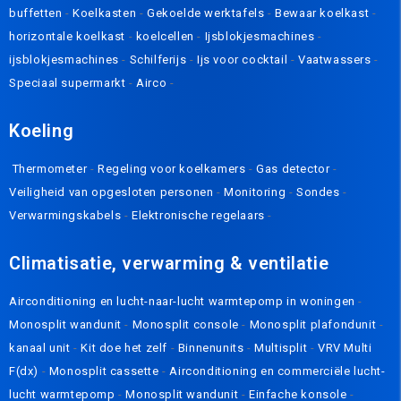
buffetten
-
Koelkasten
-
Gekoelde werktafels
-
Bewaar koelkast
-
horizontale koelkast
-
koelcellen
-
Ijsblokjesmachines
-
ijsblokjesmachines
-
Schilferijs
-
Ijs voor cocktail
-
Vaatwassers
-
Speciaal supermarkt
-
Airco
-
K
oeling
Thermometer
-
Regeling voor koelkamers
-
Gas detector
-
Veiligheid van opgesloten personen
-
Monitoring
-
Sondes
-
Verwarmingskabels
-
Elektronische regelaars
-
Climatisatie, verwarming & ventilatie
Airconditioning en lucht-naar-lucht warmtepomp in woningen
-
Monosplit wandunit
-
Monosplit console
-
Monosplit plafondunit
-
kanaal unit
-
Kit doe het zelf
-
Binnenunits
-
Multisplit
-
VRV Multi
F(dx)
-
Monosplit cassette
-
Airconditioning en commerciële lucht-
lucht warmtepomp
-
Monosplit wandunit
-
Einfache konsole
-