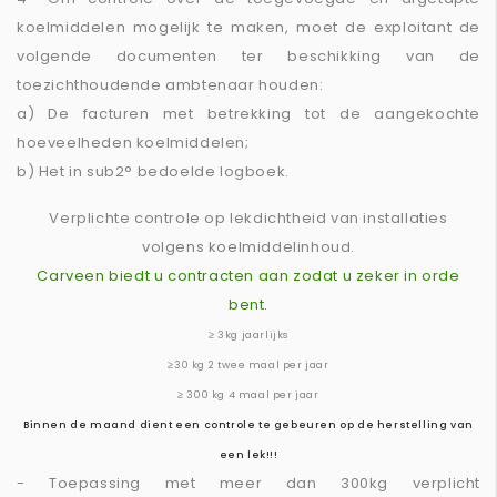
koelmiddelen mogelijk te maken, moet de exploitant de
volgende documenten ter beschikking van de
toezichthoudende ambtenaar houden:
a) De facturen met betrekking tot de aangekochte
hoeveelheden koelmiddelen;
b) Het in sub2° bedoelde logboek.
Verplichte controle op lekdichtheid van installaties
volgens koelmiddelinhoud.
Carveen biedt u contracten aan zodat u zeker in orde
bent.
≥ 3kg jaarlijks
≥30 kg 2 twee maal per jaar
≥ 300 kg 4 maal per jaar
Binnen de maand dient een controle te gebeuren op de herstelling van
een lek!!!
- Toepassing met meer dan 300kg verplicht