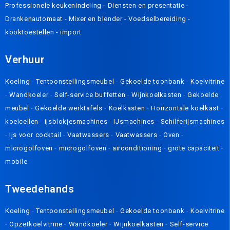
Professionele keukenindeling
-
Diensten en presentatie
-
Drankenautomaat
-
Mixer en blender
-
Voedselbereiding
-
kooktoestellen
-
import
Verhuur
Koeling
-
Tentoonstellingsmeubel
-
Gekoelde toonbank
-
Koelvitrine
-
Wandkoeler
-
Self-service buffetten
-
Wijnkoelkasten
-
Gekoelde
meubel
-
Gekoelde werktafels
-
Koelkasten
-
Horizontale koelkast
-
koelcellen
-
ijsblokjesmachines
-
IJsmachines
-
Schilferijsmachines
-
Ijs voor cocktail
-
Vaatwassers
-
Vaatwassers
-
Oven
-
microgolfoven
-
microgolfoven
-
airconditioning
-
grote capaciteit
-
mobile
Tweedehands
Koeling
-
Tentoonstellingsmeubel
-
Gekoelde toonbank
-
Koelvitrine
-
Opzetkoelvitrine
-
Wandkoeler
-
Wijnkoelkasten
-
Self-service