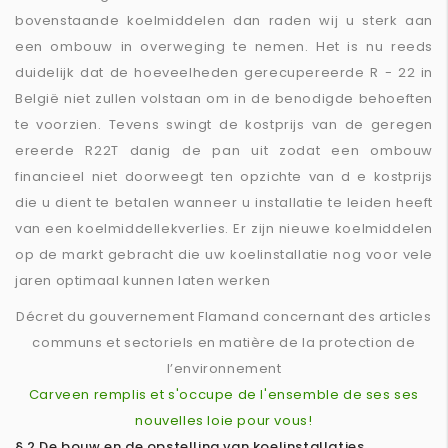
bovenstaande koelmiddelen dan raden wij u sterk aan
een ombouw in overweging te nemen. Het is nu reeds
duidelijk dat de hoeveelheden gerecupereerde R - 22 in
België niet zullen volstaan om in de benodigde behoeften
te voorzien. Tevens swingt de kostprijs van de geregen
ereerde R22T danig de pan uit zodat een ombouw
financieel niet doorweegt ten opzichte van d e kostprijs
die u dient te betalen wanneer u installatie te leiden heeft
van een koelmiddellekverlies. Er zijn nieuwe koelmiddelen
op de markt gebracht die uw koelinstallatie nog voor vele
jaren optimaal kunnen laten werken
Décret du gouvernement Flamand concernant des articles
communs et sectoriels en matière de la protection de
l’environnement
Carveen remplis et s'occupe de l'ensemble de ses ses
nouvelles loie pour vous!
§ 2.De bouw en de opstelling van koelinstallaties