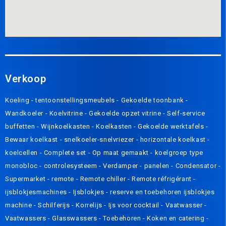
Verkoop
Koeling
-
tentoonstellingsmeubels
-
Gekoelde toonbank
-
Wandkoeler
-
Koelvitrine
-
Gekoelde opzet vitrine
-
Self-service
buffetten
-
Wijnkoelkasten
-
Koelkasten
-
Gekoelde werktafels
-
Bewaar koelkast
-
snelkoeler-snelvriezer
-
horizontale koelkast
-
koelcellen
-
Complete set
-
Op maat gemaakt
-
koelgroep type
monobloc
-
controlesysteem
-
Verdamper
-
panelen
-
Condensator
-
Supermarket - remote
-
Remote chiller
-
Remote réfrigérant
-
ijsblokjesmachines
-
Ijsblokjes
-
reserve en toebehoren ijsblokjes
machine
-
Schilferijs
-
Korrelijs
-
Ijs voor cocktail
-
Vaatwasser
-
Vaatwassers
-
Glasswassers
-
Toebehoren
-
Koken en catering
-