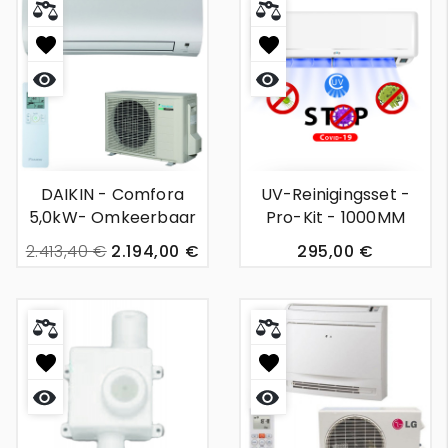
Snel
Snel
bekijken
bekijken
DAIKIN - Comfora
UV-Reinigingsset -
5,0kW- Omkeerbaar
Pro-Kit - 1000MM
Wandunit Airco
Strook
2.413,40 €
2.194,00 €
295,00 €
Snel
Snel
bekijken
bekijken