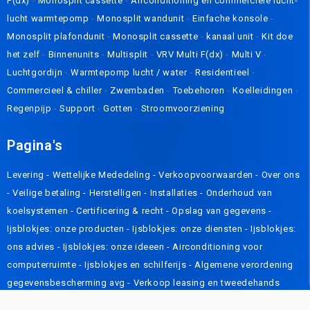
F(dx)
-
Monosplit cassette
-
Airconditioning en commerciële lucht-
lucht warmtepomp
-
Monosplit wandunit
-
Einfache konsole
-
Monosplit plafondunit
-
Monosplit cassette
-
kanaal unit
-
Kit doe
het zelf
-
Binnenunits
-
Multisplit
-
VRV Multi F(dx)
-
Multi V
-
Luchtgordijn
-
Warmtepomp lucht / water
-
Residentieel
-
Commercieel & chiller
-
Zwembaden
-
Toebehoren
-
Koelleidingen
-
Regenpijp
-
Support
-
Gotten
-
Stroomvoorziening
Pagina's
Levering
- Wettelijke Mededeling -
Verkoopvoorwaarden
-
Over ons
-
Veilige betaling
-
Herstelligen
-
Installaties
-
Onderhoud van
koelsystemen
-
Certificering & recht
-
Opslag van gegevens
-
Ijsblokjes: onze producten
-
Ijsblokjes: onze diensten
-
Ijsblokjes:
ons advies
-
Ijsblokjes: onze ideeen
-
Airconditioning voor
computerruimte
-
Ijsblokjes en schilferijs
-
Algemene verordening
gegevensbescherming avg
-
Verkoop leasing en tweedehands
formule
-
Winkels
-
Contact