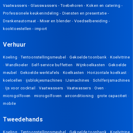
Vaatwassers
-
Glasswassers
-
Toebehoren
-
Koken en catering
-
Professionele keukenindeling
-
Diensten en presentatie
-
Drankenautomaat
-
Mixer en blender
-
Voedselbereiding
-
kooktoestellen
-
import
Verhuur
Koeling
-
Tentoonstellingsmeubel
-
Gekoelde toonbank
-
Koelvitrine
-
Wandkoeler
-
Self-service buffetten
-
Wijnkoelkasten
-
Gekoelde
meubel
-
Gekoelde werktafels
-
Koelkasten
-
Horizontale koelkast
-
koelcellen
-
ijsblokjesmachines
-
IJsmachines
-
Schilferijsmachines
-
Ijs voor cocktail
-
Vaatwassers
-
Vaatwassers
-
Oven
-
microgolfoven
-
microgolfoven
-
airconditioning
-
grote capaciteit
-
mobile
Tweedehands
Koeling
-
Tentoonstellingsmeubel
-
Gekoelde toonbank
-
Koelvitrine