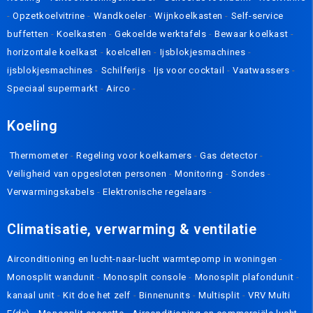
-
Opzetkoelvitrine
-
Wandkoeler
-
Wijnkoelkasten
-
Self-service
buffetten
-
Koelkasten
-
Gekoelde werktafels
-
Bewaar koelkast
-
horizontale koelkast
-
koelcellen
-
Ijsblokjesmachines
-
ijsblokjesmachines
-
Schilferijs
-
Ijs voor cocktail
-
Vaatwassers
-
Speciaal supermarkt
-
Airco
-
K
oeling
Thermometer
-
Regeling voor koelkamers
-
Gas detector
-
Veiligheid van opgesloten personen
-
Monitoring
-
Sondes
-
Verwarmingskabels
-
Elektronische regelaars
-
Climatisatie, verwarming & ventilatie
Airconditioning en lucht-naar-lucht warmtepomp in woningen
-
Monosplit wandunit
-
Monosplit console
-
Monosplit plafondunit
-
kanaal unit
-
Kit doe het zelf
-
Binnenunits
-
Multisplit
-
VRV Multi