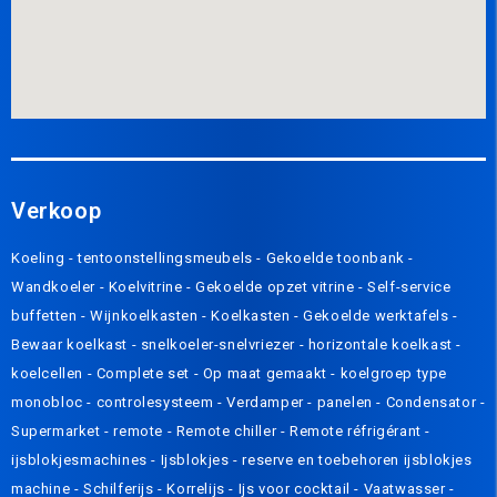
Verkoop
Koeling
-
tentoonstellingsmeubels
-
Gekoelde toonbank
-
Wandkoeler
-
Koelvitrine
-
Gekoelde opzet vitrine
-
Self-service
buffetten
-
Wijnkoelkasten
-
Koelkasten
-
Gekoelde werktafels
-
Bewaar koelkast
-
snelkoeler-snelvriezer
-
horizontale koelkast
-
koelcellen
-
Complete set
-
Op maat gemaakt
-
koelgroep type
monobloc
-
controlesysteem
-
Verdamper
-
panelen
-
Condensator
-
Supermarket - remote
-
Remote chiller
-
Remote réfrigérant
-
ijsblokjesmachines
-
Ijsblokjes
-
reserve en toebehoren ijsblokjes
machine
-
Schilferijs
-
Korrelijs
-
Ijs voor cocktail
-
Vaatwasser
-