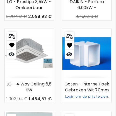
LG - Prestige 3,5kW -
DAIKIN - Perfera
Omkeerbaar
6,00kW -
Wandunit Airco
Omkeerbaar
3.284,12 €
2.599,93 €
3.756,50 €
Wandunit Airco
3.408,10 €
Snel
Snel
bekijken
bekijken
LG - 4 Way Ceiling 6,8
Goten - Interne Hoek
KW
Gebroken Wit 70mm
Login om de prijs te zien.
1.903,94 €
1.464,57 €
Toevoeg