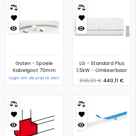
Snel
Snel
bekijken
bekijken
Goten - Spoele
LG - Standard Plus
Kabelgoot 70mm
1,5kW - Omkeerbaar
Wandunit Airco
Login om de prijs te zien.
836,20 €
440,11 €
Toevoegen Aan Offerte
-
+
Snel
Snel