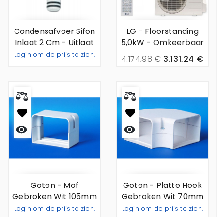
Condensafvoer Sifon
LG - Floorstanding
Inlaat 2 Cm - Uitlaat
5,0kW - Omkeerbaar
1,6 - 1,8 Cm
Wandunit Airco
Login om de prijs te zien.
4.174,98 €
3.131,24 €
Toevoegen Aan Offerte
Snel
Snel
bekijken
bekijken
Goten - Mof
Goten - Platte Hoek
Gebroken Wit 105mm
Gebroken Wit 70mm
Login om de prijs te zien.
Login om de prijs te zien.