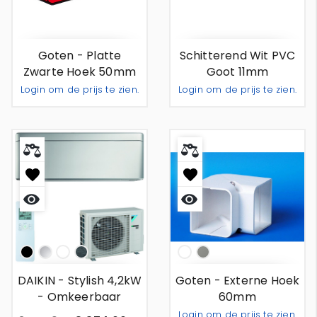
bekijken
bekijken
Goten - Platte
Schitterend Wit PVC
Zwarte Hoek 50mm
Goot 11mm
Login om de prijs te zien.
Login om de prijs te zien.
Toevoegen Aan Offerte
Toevoeg
-
+
-
+
Snel
Snel
bekijken
bekijken
Np
Silver
Wit
Bois
Wit
Donkergrijs
DAIKIN - Stylish 4,2kW
Goten - Externe Hoek
- Omkeerbaar
60mm
Wandunit Airco
Login om de prijs te zien.