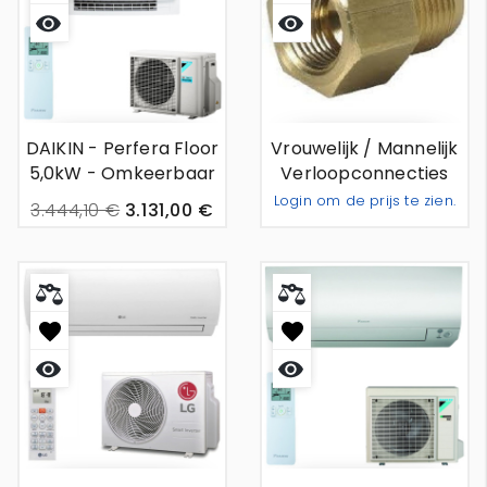
Snel
Snel
bekijken
bekijken
DAIKIN - Perfera Floor
Vrouwelijk / Mannelijk
5,0kW - Omkeerbaar
Verloopconnecties
Wandunit Airco
1/2''
Login om de prijs te zien.
3.444,10 €
3.131,00 €
Toevoeg
-
+
Snel
Snel
bekijken
bekijken