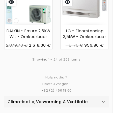
Snel
Snel
bekijken
bekijken
Silver
Wit
DAIKIN - Emura 2,5kW
LG - Floorstanding
Wit - Omkeerbaar
3,5kW - Omkeerbaar
Wandunit Airco
Wandunit Airco
2.879,70 €
2.618,00 €
1.181,70 €
959,90 €
Login om de prijs te zien.
Showing 1 - 24 of 259 items
Hulp nodig ?
Heeft u vragen?
+32 (2) 460 18 60
Climatisatie, Verwarming & Ventilatie