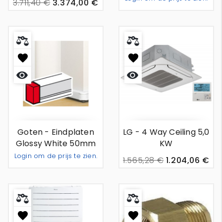
3.711,40 €
3.374,00 €
Toevoeg
-
+
Snel
Snel
bekijken
bekijken
Goten - Eindplaten
LG - 4 Way Ceiling 5,0
Glossy White 50mm
KW
Login om de prijs te zien.
1.565,28 €
1.204,06 €
Toevoegen Aan Offerte
-
+