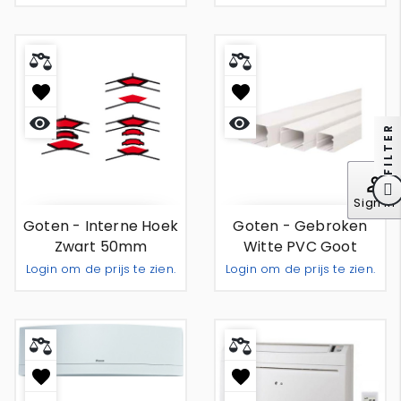
Toevoegen Aan Offerte
Toevoeg
FILTER
Snel
Snel
bekijken
bekijken
perm_identity
Sign In
Goten - Interne Hoek
Goten - Gebroken
Zwart 50mm
Witte PVC Goot
70mm
Login om de prijs te zien.
Login om de prijs te zien.
Toevoegen Aan Offerte
Toevoeg