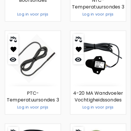
Boorsondes
NTC-
Temperatuursondes 3
M
Log in voor prijs
Log in voor prijs
Out Of Stock
Out Of Stock
Snel
Snel
bekijken
bekijken
PTC-
4-20 MA Wandvoeler
Temperatuursondes 3
Vochtigheidssondes
M
Log in voor prijs
Log in voor prijs
Out Of Stock
Out Of Stock