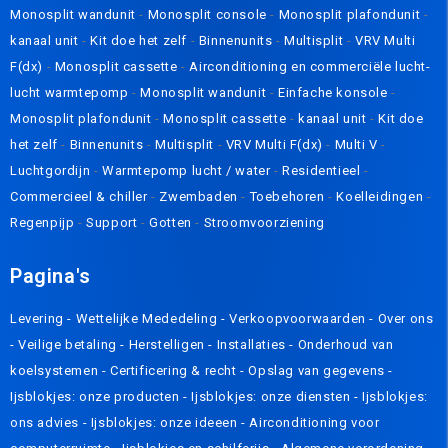
Monosplit wandunit
-
Monosplit console
-
Monosplit plafondunit
-
kanaal unit
-
Kit doe het zelf
-
Binnenunits
-
Multisplit
-
VRV Multi
F(dx)
-
Monosplit cassette
-
Airconditioning en commerciële lucht-
lucht warmtepomp
-
Monosplit wandunit
-
Einfache konsole
-
Monosplit plafondunit
-
Monosplit cassette
-
kanaal unit
-
Kit doe
het zelf
-
Binnenunits
-
Multisplit
-
VRV Multi F(dx)
-
Multi V
-
Luchtgordijn
-
Warmtepomp lucht / water
-
Residentieel
-
Commercieel & chiller
-
Zwembaden
-
Toebehoren
-
Koelleidingen
-
Regenpijp
-
Support
-
Gotten
-
Stroomvoorziening
Pagina's
Levering
- Wettelijke Mededeling -
Verkoopvoorwaarden
-
Over ons
-
Veilige betaling
-
Herstelligen
-
Installaties
-
Onderhoud van
koelsystemen
-
Certificering & recht
-
Opslag van gegevens
-
Ijsblokjes: onze producten
-
Ijsblokjes: onze diensten
-
Ijsblokjes:
ons advies
-
Ijsblokjes: onze ideeen
-
Airconditioning voor