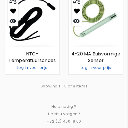
Snel
Snel
bekijken
bekijken
NTC-
4-20 MA Buisvormige
Temperatuursondes
Sensor
6 M
Vochtigheidssondes
Log in voor prijs
Log in voor prijs
Out Of Stock
Out Of Stock
Showing 1 - 8 of 8 items
Hulp nodig ?
Heeft u vragen?
+32 (2) 460 18 60