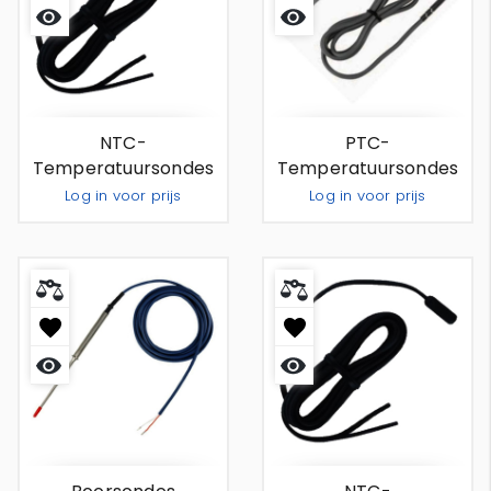
Snel
Snel
bekijken
bekijken
NTC-
PTC-
Temperatuursondes
Temperatuursondes
1,50 M
1,50 M
Log in voor prijs
Log in voor prijs
Out Of Stock
Out Of Stock
Snel
Snel
bekijken
bekijken