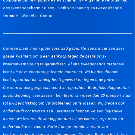
computerruimte
-
Ijsblokjes en schilferijs
-
Algemene verordening
gegevensbescherming avg
-
Verkoop leasing en tweedehands
formule
-
Winkels
-
Contact
Carveen biedt u een grote voorraad gebruikte apparatuur van zeer
goede kwaliteit, om u een aankoop tegen de beste prijs-
kwaliteitverhouding te garanderen. Al ons tweedehands materieel
komt uit onze voorraad geleasde materieel. Wij bieden daarom
koelapparatuur die weinig heeft gewerkt en tegen lage prijzen.
Carveen is ook gespecialiseerd in reparaties: Bedrijfskoelapparatuur,
airconditioning, vaatwasser. Een team van meer dan 20 mensen staat
tot uw beschikking om uw problemen op te lossen. Wij bieden ook
onderhoudscontracten aan. Daarnaast hebben we een logistieke
dienst: wij leveren de koelapparatuur bij uw klanten, repareren en
onderhouden ze voor u. Korte / lange termijn verhuur van
koelapparatuur in binnen- en buitenland: Carveen Renting heeft (als