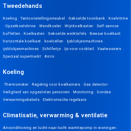
Tweedehands
Koeling
-
Tentoonstellingsmeubel
-
Gekoelde toonbank
-
Koelvitrine
-
Opzetkoelvitrine
-
Wandkoeler
-
Wijnkoelkasten
-
Self-service
buffetten
-
Koelkasten
-
Gekoelde werktafels
-
Bewaar koelkast
-
horizontale koelkast
-
koelcellen
-
Ijsblokjesmachines
-
ijsblokjesmachines
-
Schilferijs
-
Ijs voor cocktail
-
Vaatwassers
-
Speciaal supermarkt
-
Airco
-
K
oeling
Thermometer
-
Regeling voor koelkamers
-
Gas detector
-
Veiligheid van opgesloten personen
-
Monitoring
-
Sondes
-
Verwarmingskabels
-
Elektronische regelaars
-
Climatisatie, verwarming & ventilatie
Airconditioning en lucht-naar-lucht warmtepomp in woningen
-