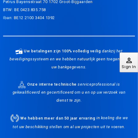
Petrus Bayensstraat 70 1702 Groot-Bijgaarden
BTW: BE 0423.835.758
Iban: BE12 2100 3404 1392
Uw betalingen zijn 100% volledig veilig
dankzij het
perm_identity
beveiligingssysteem en we hebben natuurlijk geen toegang tot
Sign In
uw bankgegevens.
Onze interne technische
serviceprofessional is
gekwalificeerd en gecertificeerd om u en op uw verzoek van
dienst te zijn.
We hebben meer dan 50 jaar ervaring
in koeling die we
tot uw beschikking stellen om al uw projecten uit te voeren.