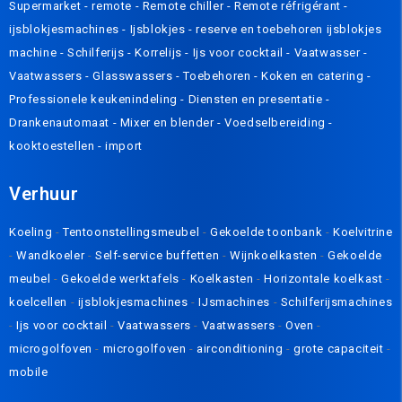
Supermarket - remote
-
Remote chiller
-
Remote réfrigérant
-
ijsblokjesmachines
-
Ijsblokjes
-
reserve en toebehoren ijsblokjes
machine
-
Schilferijs
-
Korrelijs
-
Ijs voor cocktail
-
Vaatwasser
-
Vaatwassers
-
Glasswassers
-
Toebehoren
-
Koken en catering
-
Professionele keukenindeling
-
Diensten en presentatie
-
Drankenautomaat
-
Mixer en blender
-
Voedselbereiding
-
kooktoestellen
-
import
Verhuur
Koeling
-
Tentoonstellingsmeubel
-
Gekoelde toonbank
-
Koelvitrine
-
Wandkoeler
-
Self-service buffetten
-
Wijnkoelkasten
-
Gekoelde
meubel
-
Gekoelde werktafels
-
Koelkasten
-
Horizontale koelkast
-
koelcellen
-
ijsblokjesmachines
-
IJsmachines
-
Schilferijsmachines
-
Ijs voor cocktail
-
Vaatwassers
-
Vaatwassers
-
Oven
-
microgolfoven
-
microgolfoven
-
airconditioning
-
grote capaciteit
-
mobile