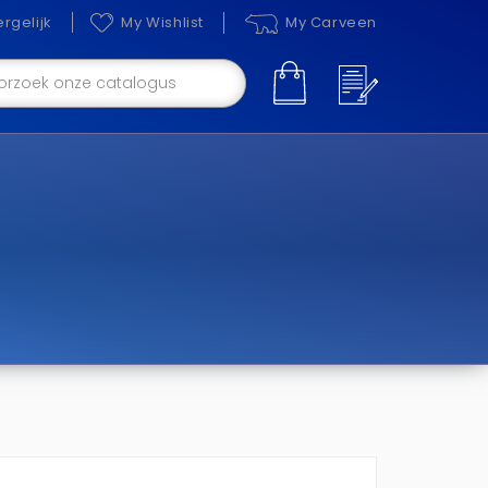
rgelijk
My Wishlist
My Carveen