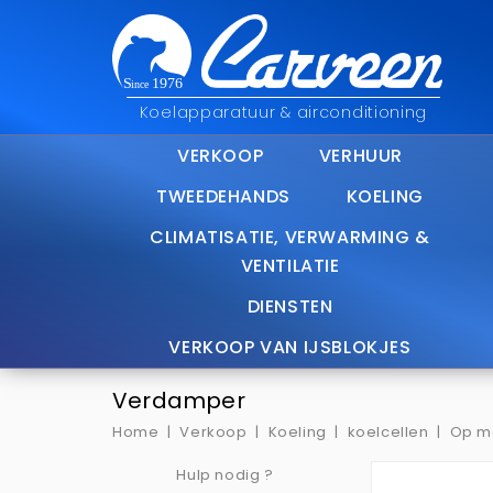
Koelapparatuur & airconditioning
VERKOOP
VERHUUR
TWEEDEHANDS
KOELING
CLIMATISATIE, VERWARMING &
VENTILATIE
DIENSTEN
VERKOOP VAN IJSBLOKJES
Verdamper
Home
Verkoop
Koeling
koelcellen
Op m
Hulp nodig ?