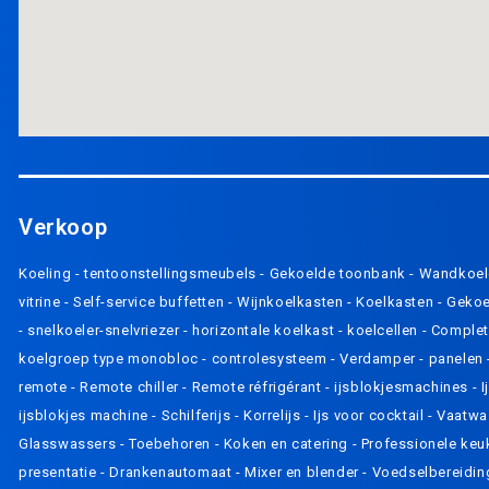
Verkoop
Koeling
-
tentoonstellingsmeubels
-
Gekoelde toonbank
-
Wandkoel
vitrine
-
Self-service buffetten
-
Wijnkoelkasten
-
Koelkasten
-
Gekoe
-
snelkoeler-snelvriezer
-
horizontale koelkast
-
koelcellen
-
Complet
koelgroep type monobloc
-
controlesysteem
-
Verdamper
-
panelen
remote
-
Remote chiller
-
Remote réfrigérant
-
ijsblokjesmachines
-
I
ijsblokjes machine
-
Schilferijs
-
Korrelijs
-
Ijs voor cocktail
-
Vaatwa
Glasswassers
-
Toebehoren
-
Koken en catering
-
Professionele keu
presentatie
-
Drankenautomaat
-
Mixer en blender
-
Voedselbereidi