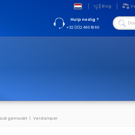
Blog
Ve
Hulp nodig ?
+32 (0)2 460 18 60
aat gemaakt
Verdamper