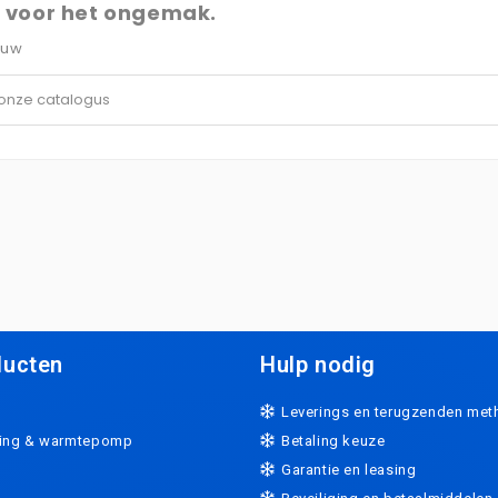
 voor het ongemak.
euw
ducten
Hulp nodig
Leverings en terugzenden me
ning & warmtepomp
Betaling keuze
Garantie en leasing