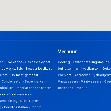
Verhuur
er
-
Koelvitrine
-
Gekoelde opzet
Koeling
-
Tentoonstellingsmeube
lde werktafels
-
Bewaar koelkast
buffetten
-
Wijnkoelkasten
-
Geko
e set
-
Op maat gemaakt
-
koelkast
-
koelcellen
-
ijsblokjes
-
Condensator
-
Supermarket -
Vaatwassers
-
Vaatwassers
-
Ove
jsblokjes
-
reserve en toebehoren
capaciteit
-
mobile
sser
-
Vaatwassers
-
kenindeling
-
Diensten en
ng
-
kooktoestellen
-
import