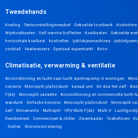
Tweedehands
Koeling
-
Tentoonstellingsmeubel
-
Gekoelde toonbank
-
Koelvitrin
Wijnkoelkasten
-
Self-service buffetten
-
Koelkasten
-
Gekoelde wer
horizontale koelkast
-
koelcellen
-
Ijsblokjesmachines
-
ijsblokjesm
cocktail
-
Vaatwassers
-
Speciaal supermarkt
-
Airco
-
Climatisatie, verwarming & ventilatie
Airconditioning en lucht-naar-lucht warmtepomp in woningen
-
Mono
console
-
Monosplit plafondunit
-
kanaal unit
-
Kit doe het zelf
-
Bin
F(dx)
-
Monosplit cassette
-
Airconditioning en commerciële lucht
wandunit
-
Einfache konsole
-
Monosplit plafondunit
-
Monosplit ca
zelf
-
Binnenunits
-
Multisplit
-
VRV Multi F(dx)
-
Multi V
-
Luchtgordi
Residentieel
-
Commercieel & chiller
-
Zwembaden
-
Toebehoren
-
Ko
-
Gotten
-
Stroomvoorziening