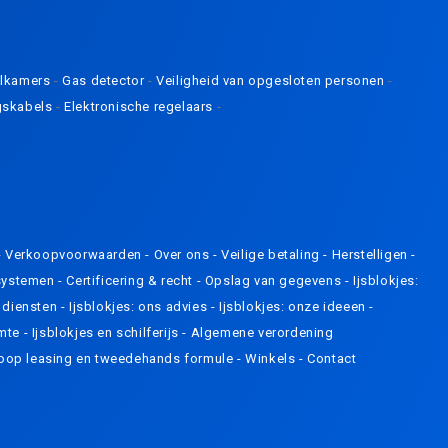
elkamers
-
Gas detector
-
Veiligheid van opgesloten personen
-
gskabels
-
Elektronische regelaars
-
-
Verkoopvoorwaarden
-
Over ons
-
Veilige betaling
-
Herstelligen
-
systemen
-
Certificering & recht
-
Opslag van gegevens
-
Ijsblokjes:
e diensten
-
Ijsblokjes: ons advies
-
Ijsblokjes: onze ideeen
-
imte
-
Ijsblokjes en schilferijs
-
Algemene verordening
oop leasing en tweedehands formule
-
Winkels
-
Contact