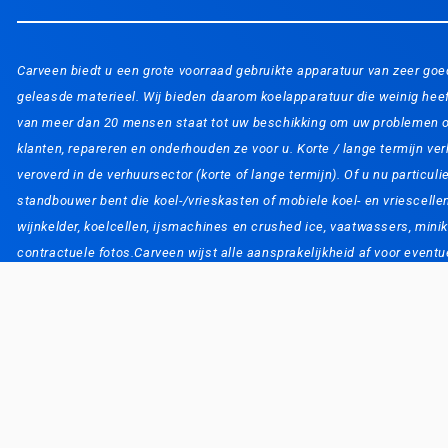
Carveen biedt u een grote voorraad gebruikte apparatuur van zeer goe
geleasde materieel. Wij bieden daarom koelapparatuur die weinig heeft
van meer dan 20 mensen staat tot uw beschikking om uw problemen op 
klanten, repareren en onderhouden ze voor u. Korte / lange termijn ve
veroverd in de verhuursector (korte of lange termijn). Of u nu particul
standbouwer bent die koel-/vrieskasten of mobiele koel- en vriescell
wijnkelder, koelcellen, ijsmachines en crushed ice, vaatwassers, minik
contractuele fotos.Carveen wijst alle aansprakelijkheid af voor event