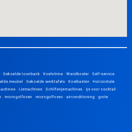
l
-
Gekoelde toonbank
-
Koelvitrine
-
Wandkoeler
-
Self-service
elde meubel
-
Gekoelde werktafels
-
Koelkasten
-
Horizontale
machines
-
IJsmachines
-
Schilferijsmachines
-
Ijs voor cocktail
-
n
-
microgolfoven
-
microgolfoven
-
airconditioning
-
grote