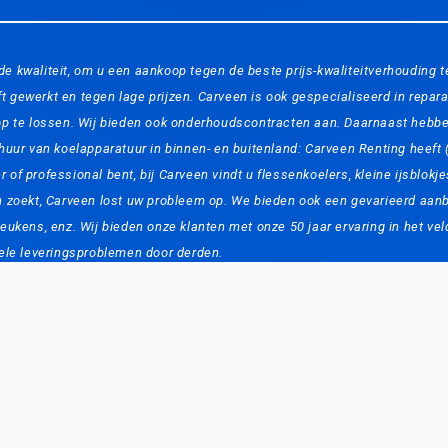
de kwaliteit, om u een aankoop tegen de beste prijs-kwaliteitverhouding
 gewerkt en tegen lage prijzen. Carveen is ook gespecialiseerd in repara
te lossen. Wij bieden ook onderhoudscontracten aan. Daarnaast hebben w
rhuur van koelapparatuur in binnen- en buitenland: Carveen Renting heeft
ier of professional bent, bij Carveen vindt u flessenkoelers, kleine ijsb
en zoekt, Carveen lost uw probleem op. We bieden ook een gevarieerd aan
eukens, enz. Wij bieden onze klanten met onze 50 jaar ervaring in het vel
uele leveringsproblemen door derden.
Site beschermd door reCAPTCHA.
Privacy
-
Voorwaarden