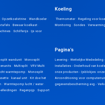
K
oeling
e
-
Opzetkoelvitrine
-
Wandkoeler
-
Thermometer
-
Regeling voor ko
ktafels
-
Bewaar koelkast
-
Monitoring
-
Sondes
-
Verwarmin
achines
-
Schilferijs
-
Ijs voor
Pagina's
split wandunit
-
Monosplit
Levering
- Wettelijke Mededeling 
nenunits
-
Multisplit
-
VRV Multi
Installaties
-
Onderhoud van koel
-lucht warmtepomp
-
Monosplit
onze producten
-
Ijsblokjes: onz
ssette
-
kanaal unit
-
Kit doe het
Airconditioning voor computerru
jn
-
Warmtepomp lucht / water
-
gegevensbescherming avg
-
Verk
elleidingen
-
Regenpijp
-
Support