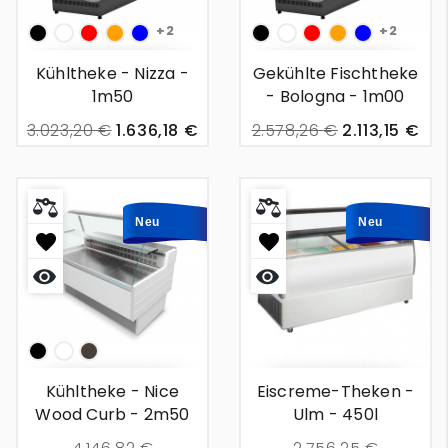
+2
+2
Np
White
Couleur
couleur
blau
Np
White
Couleur
couleur
blau
:
:
:
:
Kühltheke - Nizza -
Gekühlte Fischtheke
Rouge
Orange
Rouge
Orange
1m50
- Bologna - 1m00
3.023,20 €
1.636,18 €
2.578,26 €
2.113,15 €
Neu
Neu
Np
White
Braun
Kühltheke - Nice
Eiscreme-Theken -
Wood Curb - 2m50
Ulm - 450l