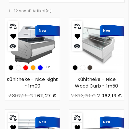
1 - 12 von 41 Artikel(n)
Neu
Neu
+2
Np
White
Couleur
couleur
blau
Np
White
Braun
:
:
Kühltheke - Nice Right
Kühltheke - Nice
Rouge
Orange
- 1m00
Wood Curb - 1m50
2.807,26 €
1.611,27 €
2.873,70 €
2.062,13 €
Neu
Neu