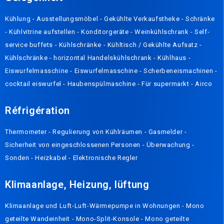
Kühlung
-
Ausstellungsmöbel
-
Gekühlte Verkaufstheke
-
Schränke
-
Kühlvitrine aufstellen
-
Konditorgeräte
-
Weinkühlschrank
-
Self-
service buffets
-
Kühlschränke
-
Kühltisch / Gekühlte Aufsatz
-
Kühlschränke
-
horizontal Handelskühlschrank
-
Kühlhaus
-
Eiswurfelmasschine
-
Eiswurfelmasschine
-
Scherbeneismachinen
-
cocktail eiswurfel
-
Haubenspülmaschine
-
Für supermarkt
-
Airco
Réfrigération
Thermometer
-
Regulierung von Kühlräumen
-
Gasmelder
-
Sicherheit von eingeschlossenen Personen
-
Überwachung
-
Sonden
-
Heizkabel
-
Elektronische Regler
Klimaanlage, Heizung, lüftung
Klimaanlage und Luft-Luft-Wärmepumpe in Wohnungen
-
Mono
geteilte Wandeinheit
-
Mono-Split-Konsole
-
Mono geteilte