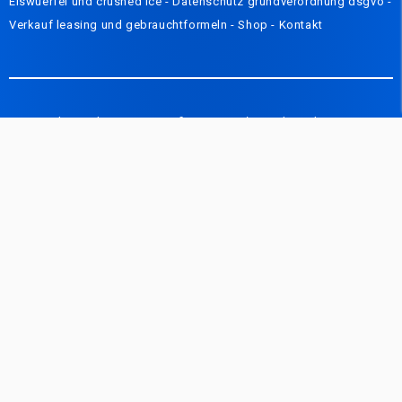
Eiswuerfel und crushed ice
-
Datenschutz grundverordnung dsgvo
-
Verkauf leasing und gebrauchtformeln -
Shop
-
Kontakt
Carveen bietet Ihnen einen großen Bestand an gebrauchten Geräten
von sehr guter Qualität, um Ihnen einen Kauf zum besten Preis-
Leistungs-Verhältnis zu garantieren. Alle unsere Gebrauchtgeräte
stammen aus unserem Leasingbestand. Wir bieten daher wenig
funktionierte Kühlgeräte zu günstigen Preisen an. Carveen ist auch
auf Reparaturen spezialisiert: Gewerbekälteanlagen, Klimaanlagen,
Geschirrspüler. Ein Team von mehr als 20 Personen steht Ihnen zur
Verfügung, um Ihre Probleme zu lösen. Wir bieten auch
Wartungsverträge an. Darüber hinaus verfügen wir über einen
Logistikservice: Wir liefern die Kühlgeräte an Ihre Kunden, reparieren
sie und warten sie für Sie. Kurz- und Langzeitvermietung von
Kühlgeräten in Belgien und im Ausland: Carveen Renting (als
Tochtergesellschaft der Firma Carveen) hat sich einen wichtigen