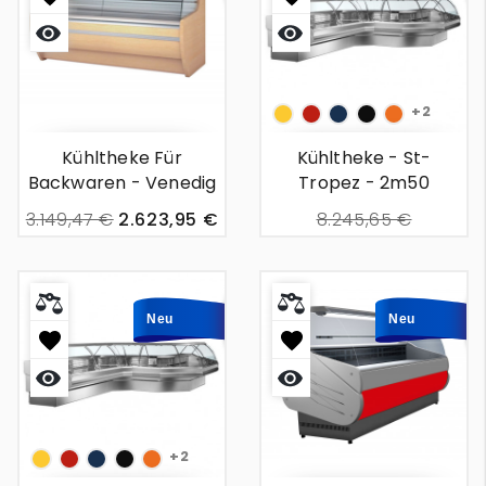
+2
1018
3020
5013
9005
2008
Kühltheke Für
Kühltheke - St-
Backwaren - Venedig
Tropez - 2m50
- 1m38
3.149,47 €
2.623,95 €
8.245,65 €
5.078,85 €
Neu
Neu
+2
1018
3020
5013
9005
2008