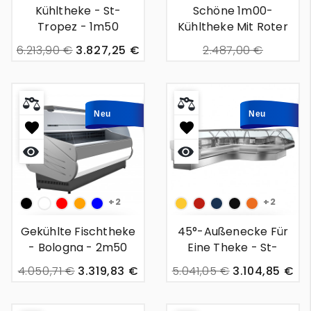
Kühltheke - St-
Schöne 1m00-
Tropez - 1m50
Kühltheke Mit Roter
Frontplatte,
6.213,90 €
3.827,25 €
2.487,00 €
Zwischengeschoss
1.492,00 €
Und Tür
Neu
Neu
+2
+2
Np
White
Couleur
couleur
blau
1018
3020
5013
9005
2008
:
:
Gekühlte Fischtheke
45°-Außenecke Für
Rouge
Orange
- Bologna - 2m50
Eine Theke - St-
Tropez - 1m00
4.050,71 €
3.319,83 €
5.041,05 €
3.104,85 €