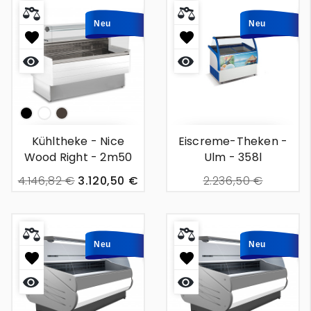
Neu
Neu
Np
White
Braun
Kühltheke - Nice
Eiscreme-Theken -
Wood Right - 2m50
Ulm - 358l
4.146,82 €
3.120,50 €
2.236,50 €
1.494,57 €
Neu
Neu