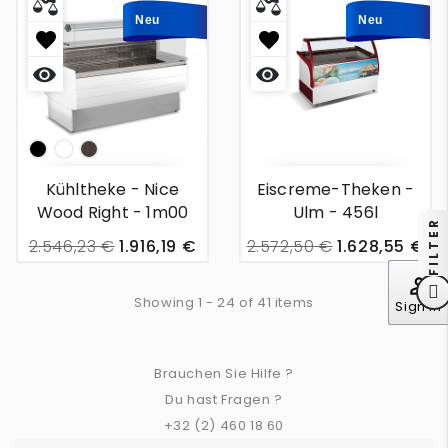
Neu
Neu
Np
White
Braun
Kühltheke - Nice
Eiscreme-Theken -
Wood Right - 1m00
Ulm - 456l
FILTER
2.546,23 €
1.916,19 €
2.572,50 €
1.628,55 €
perm_identity
Showing 1 - 24 of 41 items
Sign In
Brauchen Sie Hilfe ?
Du hast Fragen ?
+32 (2) 460 18 60