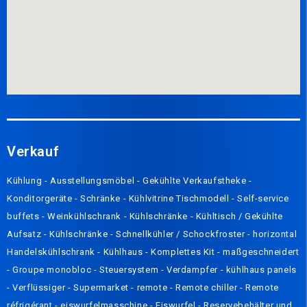
Verkauf
Kühlung
-
Ausstellungsmöbel
-
Gekühlte Verkaufstheke
-
Konditorgeräte
-
Schränke
-
Kühlvitrine Tischmodell
-
Self-service
buffets
-
Weinkühlschrank
-
Kühlschränke
-
Kühltisch / Gekühlte
Aufsatz
-
Kühlschränke
-
Schnellkühler / Schockfroster
-
horizontal
Handelskühlschrank
-
Kühlhaus
-
Komplettes Kit
-
maßgeschneidert
-
Groupe monobloc
-
Steuersystem
-
Verdampfer
-
kühlhaus panels
-
Verflüssiger
-
Supermarket - remote
-
Remote chiller
-
Remote
réfrigérant
-
eiswurfelmasschine
-
Eiswurfel
-
Reservebehälter und