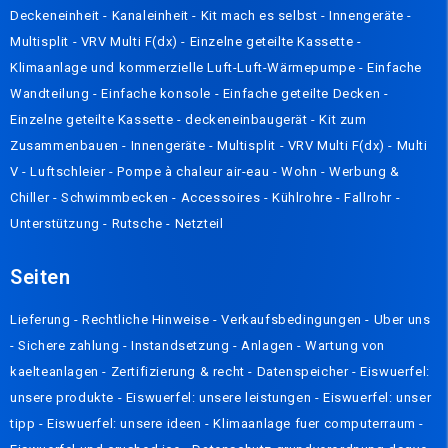
Deckeneinheit
-
Kanaleinheit
-
Kit mach es selbst
-
Innengeräte
-
Multisplit
-
VRV Multi F(dx)
-
Einzelne geteilte Kassette
-
Klimaanlage und kommerzielle Luft-Luft-Wärmepumpe
-
Einfache
Wandteilung
-
Einfache konsole
-
Einfache geteilte Decken
-
Einzelne geteilte Kassette
-
deckeneinbaugerät
-
Kit zum
Zusammenbauen
-
Innengeräte
-
Multisplit
-
VRV Multi F(dx)
-
Multi
V
-
Luftschleier
-
Pompe à chaleur air-eau
-
Wohn
-
Werbung &
Chiller
-
Schwimmbecken
-
Accessoires
-
Kühlrohre
-
Fallrohr
-
Unterstützung
-
Rutsche
-
Netzteil
Seiten
Lieferung
- Rechtliche Hinweise -
Verkaufsbedingungen
-
Uber uns
-
Sichere zahlung
-
Instandsetzung
-
Anlagen
-
Wartung von
kaelteanlagen
-
Zertifizierung & recht
-
Datenspeicher
-
Eiswuerfel:
unsere produkte
-
Eiswuerfel: unsere leistungen
-
Eiswuerfel: unser
tipp
-
Eiswuerfel: unsere ideen
-
Klimaanlage fuer computerraum
-