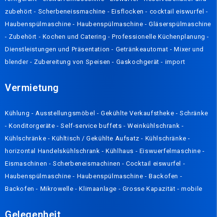
zubehört
-
Scherbeneissmachine
-
Eisflocken
-
cocktail eiswurfel
-
Haubenspülmaschine
-
Haubenspülmaschine
-
Gläserspülmaschine
-
Zubehört
-
Kochen und Catering
-
Professionelle Küchenplanung
-
Dienstleistungen und Präsentation
-
Getränkeautomat
-
Mixer und
blender
-
Zubereitung von Speisen
-
Gaskochgerät
-
import
Vermietung
Kühlung
-
Ausstellungsmöbel
-
Gekühlte Verkaufstheke
-
Schränke
-
Konditorgeräte
-
Self-service buffets
-
Weinkühlschrank
-
Kühlschränke
-
Kühltisch / Gekühlte Aufsatz
-
Kühlschränke
-
horizontal Handelskühlschrank
-
Kühlhaus
-
Eiswuerfelmaschine
-
Eismaschinen
-
Scherbeneismachinen
-
Cocktail eiswurfel
-
Haubenspülmaschine
-
Haubenspülmaschine
-
Backofen
-
Backofen
-
Mikrowelle
-
Klimaanlage
-
Grosse Kapazität
-
mobile
Gelegenheit